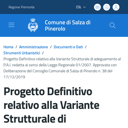
ITA
Regione Piemonte
Lingua attiva:
Comune di Salza di
Pinerolo
Home
/
Amministrazione
/
Documenti e Dati
/
Strumenti Urbanistici
/
Progetto Definitivo relativo alla Variante Strutturale di adeguamento al
P.A.I. redatta ai sensi della Legge Regionale 01/2007. Approvata con
Deliberazione del Consiglio Comunale di Salza di Pinerolo n. 38 del
17/12/2019
Progetto Definitivo
relativo alla Variante
Strutturale di