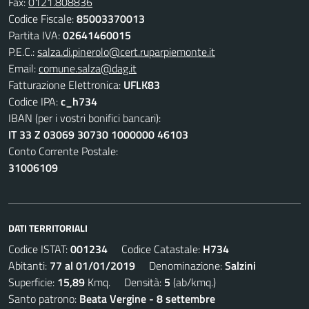
Fax:
0121.808836
Codice Fiscale:
85003370013
Partita IVA:
02641460015
P.E.C.:
salza.di.pinerolo@cert.ruparpiemonte.it
Email:
comune.salza@dag.it
Fatturazione Elettronica:
UFLK83
Codice IPA:
c_h734
IBAN (per i vostri bonifici bancari):
IT 33 Z 03069 30730 1000000 46103
Conto Corrente Postale:
31006109
DATI TERRITORIALI
Codice ISTAT:
001234
Codice Catastale:
H734
Abitanti:
77 al 01/01/2019
Denominazione:
Salzini
Superficie:
15,89
Kmq. Densità:
5
(ab/kmq.)
Santo patrono:
Beata Vergine - 8 settembre