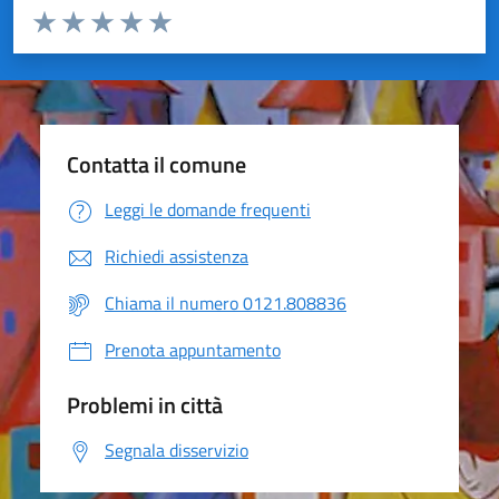
Valuta da 1 a 5 stelle la pagina
Valuta 1 stelle su 5
Valuta 2 stelle su 5
Valuta 3 stelle su 5
Valuta 4 stelle su 5
Valuta 5 stelle su 5
Contatta il comune
Leggi le domande frequenti
Richiedi assistenza
Chiama il numero 0121.808836
Prenota appuntamento
Problemi in città
Segnala disservizio