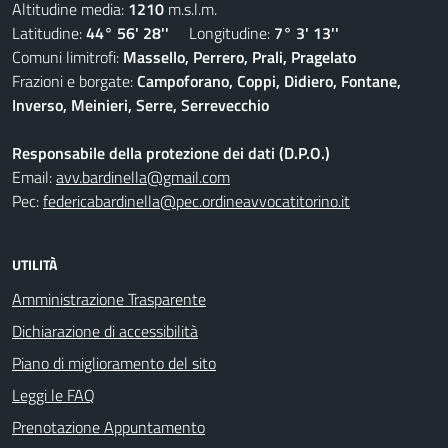
Altitudine media:
1210
m.s.l.m.
Latitudine:
44° 56' 28''
Longitudine:
7° 3' 13''
Comuni limitrofi:
Massello, Perrero, Prali, Pragelato
Frazioni e borgate:
Campoforano, Coppi, Didiero, Fontane,
Inverso, Meinieri, Serre, Serrevecchio
Responsabile della protezione dei dati (D.P.O.)
Email:
avv.bardinella@gmail.com
Pec:
federicabardinella@pec.ordineavvocatitorino.it
UTILITÀ
Amministrazione Trasparente
Dichiarazione di accessibilità
Piano di miglioramento del sito
Leggi le FAQ
Prenotazione Appuntamento