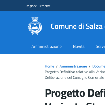
Regione Piemonte
Comune di Salza 
Amministrazione
Novità
Servi
Home
/
Amministrazione
/
Documen
Progetto Definitivo relativo alla Vari
Deliberazione del Consiglio Comunale 
Progetto Defi