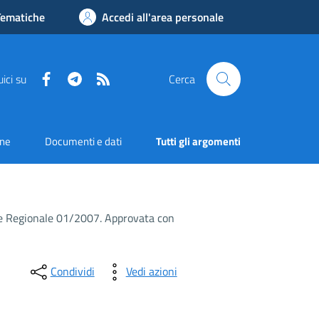
Tematiche
Accedi all'area personale
Facebook
Telegram
RSS
ici su
Cerca
one
Documenti e dati
Tutti gli argomenti
egge Regionale 01/2007. Approvata con
Condividi
Vedi azioni