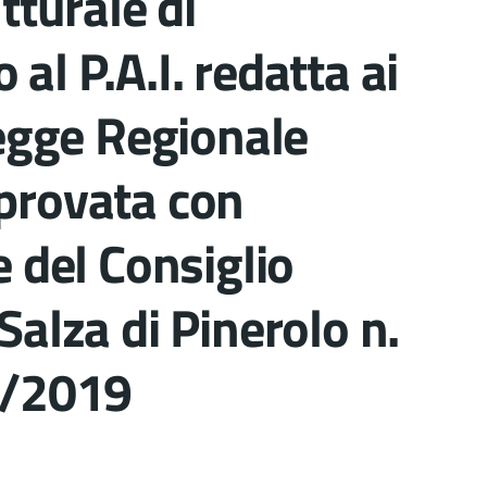
tturale di
l P.A.I. redatta ai
Legge Regionale
provata con
 del Consiglio
alza di Pinerolo n.
2/2019
ocumento