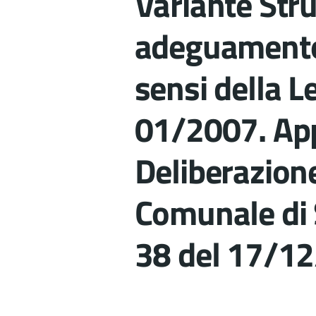
Variante Stru
adeguamento a
sensi della 
01/2007. Ap
Deliberazione
Comunale di S
38 del 17/1
Dettagli del d