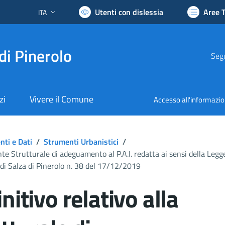
Utenti con dislessia
Aree 
ITA
Lingua attiva:
di Pinerolo
Segu
zi
Vivere il Comune
Accesso all'informazi
ti e Dati
/
Strumenti Urbanistici
/
ante Strutturale di adeguamento al P.A.I. redatta ai sensi della L
di Salza di Pinerolo n. 38 del 17/12/2019
nitivo relativo alla