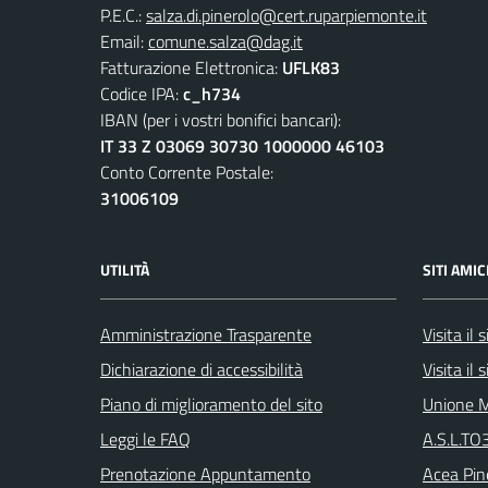
P.E.C.:
salza.di.pinerolo@cert.ruparpiemonte.it
Email:
comune.salza@dag.it
Fatturazione Elettronica:
UFLK83
Codice IPA:
c_h734
IBAN (per i vostri bonifici bancari):
IT 33 Z 03069 30730 1000000 46103
Conto Corrente Postale:
31006109
UTILITÀ
SITI AMIC
Amministrazione Trasparente
Visita il
Dichiarazione di accessibilità
Visita il
Piano di miglioramento del sito
Unione M
Leggi le FAQ
A.S.L.TO3
Prenotazione Appuntamento
Acea Pin