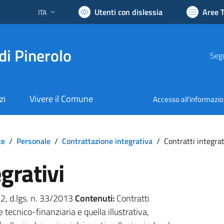
Utenti con dislessia
Aree 
ITA
Lingua attiva:
di Pinerolo
Segu
zi
Vivere il Comune
Accesso all'informazi
te
/
Personale
/
Contrattazione integrativa
/
Contratti integrat
grativi
. 2, d.lgs. n. 33/2013
Contenuti:
Contratti
e tecnico-finanziaria e quella illustrativa,