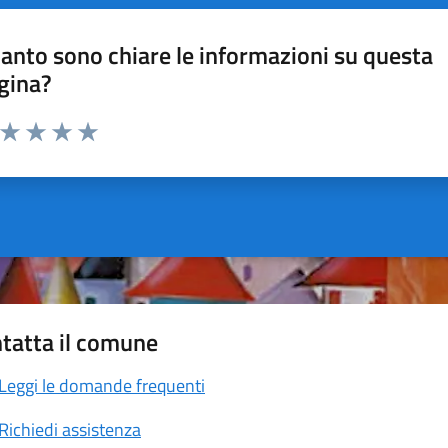
anto sono chiare le informazioni su questa
gina?
a da 1 a 5 stelle la pagina
ta 1 stelle su 5
Valuta 2 stelle su 5
Valuta 3 stelle su 5
Valuta 4 stelle su 5
Valuta 5 stelle su 5
tatta il comune
Leggi le domande frequenti
Richiedi assistenza