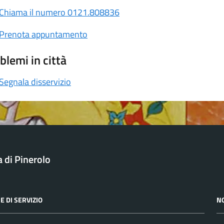
Chiama il numero 0121.808836
Prenota appuntamento
blemi in città
Segnala disservizio
a di Pinerolo
E DI SERVIZIO
N