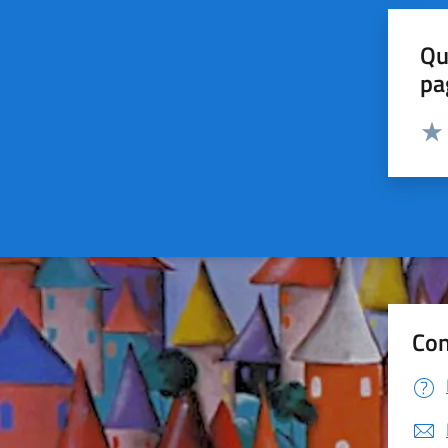
Qu
pa
Valut
Valu
Con