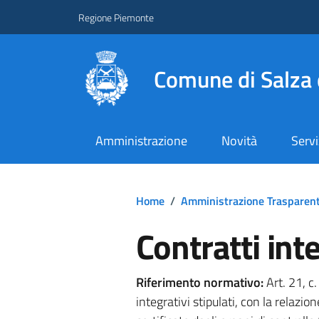
Regione Piemonte
Comune di Salza 
Amministrazione
Novità
Servi
Home
/
Amministrazione Trasparen
Contratti inte
Riferimento normativo:
Art. 21, c
integrativi stipulati, con la relazion