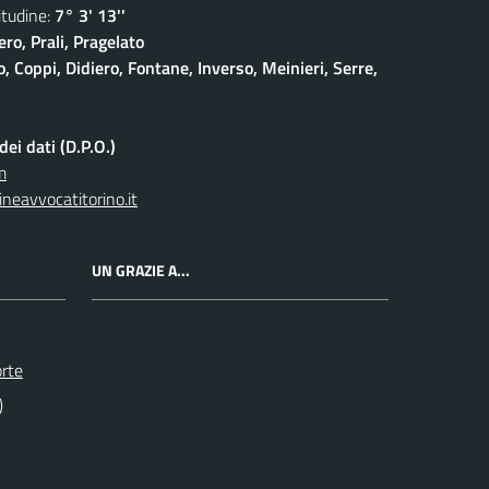
udine:
7° 3' 13''
ro, Prali, Pragelato
 Coppi, Didiero, Fontane, Inverso, Meinieri, Serre,
ei dati (D.P.O.)
m
neavvocatitorino.it
UN GRAZIE A...
orte
)