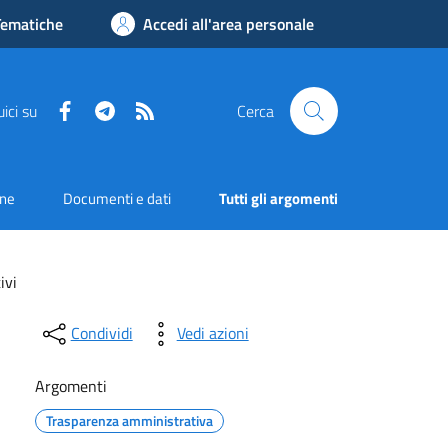
Tematiche
Accedi all'area personale
Facebook
Telegram
RSS
ici su
Cerca
one
Documenti e dati
Tutti gli argomenti
ivi
Condividi
Vedi azioni
Argomenti
Trasparenza amministrativa