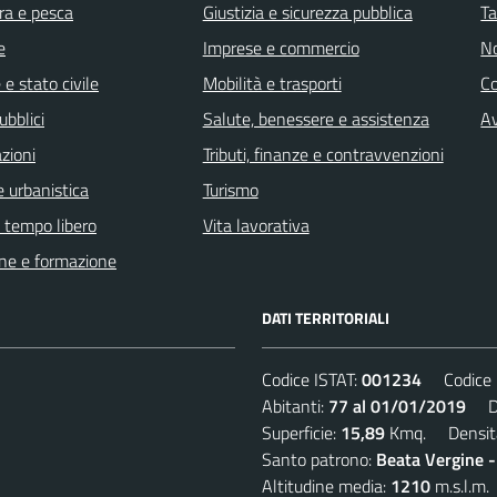
ra e pesca
Giustizia e sicurezza pubblica
Ta
e
Imprese e commercio
No
e stato civile
Mobilità e trasporti
C
ubblici
Salute, benessere e assistenza
Av
zioni
Tributi, finanze e contravvenzioni
 urbanistica
Turismo
e tempo libero
Vita lavorativa
ne e formazione
DATI TERRITORIALI
Codice ISTAT:
001234
Codice C
Abitanti:
77 al 01/01/2019
Den
Superficie:
15,89
Kmq. Densit
Santo patrono:
Beata Vergine 
Altitudine media:
1210
m.s.l.m.