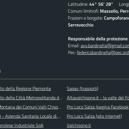
Latitudine:
44° 56' 28''
Longit
Comuni limitrofi:
Massello, Perre
Frazioni e borgate:
Campoforano,
Serrevecchio
Responsabile della protezione d
Email:
avv.bardinella@gmail.co
Pec:
federicabardinella@pec.ordi
I
 sito della Regione Piemonte
Sapav (trasporti)
 sito della Città Metropolitanda di Torino
Altavalchisone.it - la valle del F
ontana dei Comuni Valli Chisone e Germanasca
Pro Loco Salza (pagina Facebook
 - Azienda Sanitaria Locale di Collegno e Pinerolo
Pro Loco Salza (sito internet)
erolese Industriale SpA
Valchisone.it