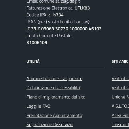
Email:
comune.salza@dag.it
Fatturazione Elettronica:
UFLK83
Codice IPA:
c_h734
IBAN (per i vostri bonifici bancari):
IT 33 Z 03069 30730 1000000 46103
Conto Corrente Postale:
31006109
UTILITÀ
SITI AMIC
Amministrazione Trasparente
Visita il
Dichiarazione di accessibilità
Visita il
Piano di miglioramento del sito
Unione M
Leggi le FAQ
A.S.L.TO3
Prenotazione Appuntamento
Acea Pin
Segnalazione Disservizio
Turismo T