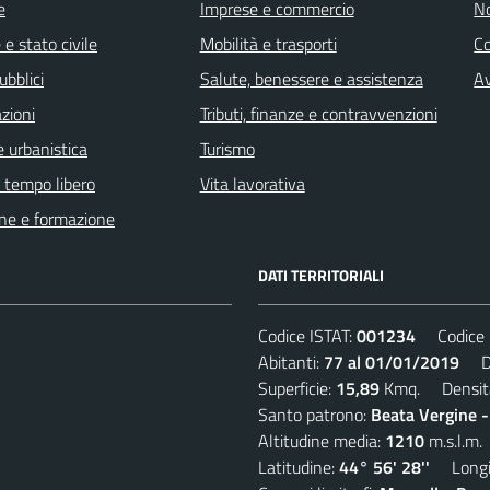
e
Imprese e commercio
No
e stato civile
Mobilità e trasporti
C
ubblici
Salute, benessere e assistenza
Av
zioni
Tributi, finanze e contravvenzioni
 urbanistica
Turismo
e tempo libero
Vita lavorativa
ne e formazione
DATI TERRITORIALI
Codice ISTAT:
001234
Codice C
Abitanti:
77 al 01/01/2019
Den
Superficie:
15,89
Kmq. Densit
Santo patrono:
Beata Vergine 
Altitudine media:
1210
m.s.l.m.
Latitudine:
44° 56' 28''
Longit