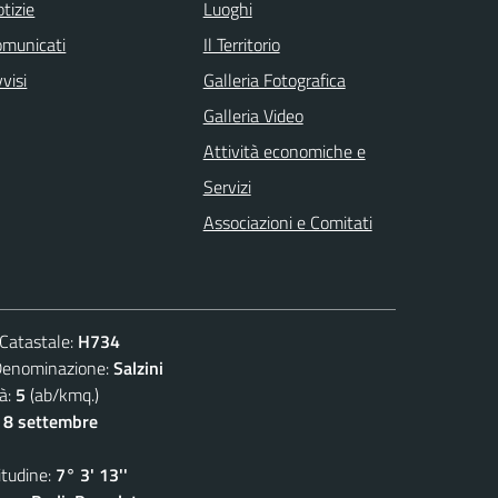
tizie
Luoghi
omunicati
Il Territorio
visi
Galleria Fotografica
Galleria Video
Attività economiche e
Servizi
Associazioni e Comitati
atastale:
H734
ominazione:
Salzini
à:
5
(ab/kmq.)
- 8 settembre
udine:
7° 3' 13''