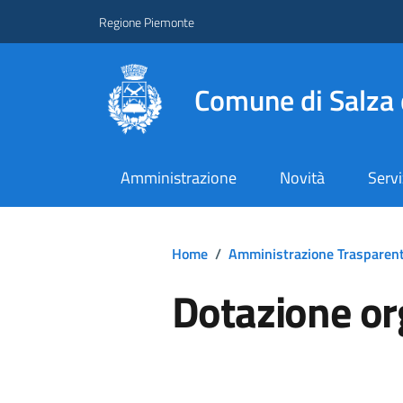
Regione Piemonte
Comune di Salza 
Amministrazione
Novità
Servi
Home
/
Amministrazione Trasparen
Dotazione or