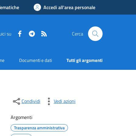
Tematiche
Accedi all'area personale
Facebook
Telegram
RSS
ici su
Cerca
one
Documenti e dati
Tutti gli argomenti
Condividi
Vedi azioni
Argomenti
Trasparenza amministrativa