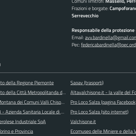
Comuni limitrofi:
Massello, Perre
Frazioni e borgate:
Campoforano,
Serrevecchio
Responsabile della protezione d
Email:
avv.bardinella@gmail.co
Pec:
federicabardinella@pec.ordi
I
 sito della Regione Piemonte
Sapav (trasporti)
 sito della Città Metropolitanda di Torino
Altavalchisone.it - la valle del F
ontana dei Comuni Valli Chisone e Germanasca
Pro Loco Salza (pagina Facebook
 - Azienda Sanitaria Locale di Collegno e Pinerolo
Pro Loco Salza (sito internet)
erolese Industriale SpA
Valchisone.it
orino e Provincia
Ecomuseo delle Miniere e della