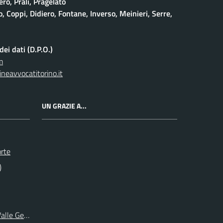
ro, Prali, Pragelato
 Coppi, Didiero, Fontane, Inverso, Meinieri, Serre,
ei dati (D.P.O.)
m
neavvocatitorino.it
UN GRAZIE A...
orte
)
 Valle Germanasca