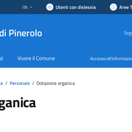
Utenti con dislessia
Aree 
ITA
Lingua attiva:
di Pinerolo
Segu
zi
Vivere il Comune
Accesso all'informazi
te
/
Personale
/
Dotazione organica
ganica