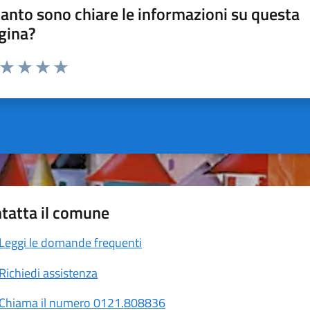
anto sono chiare le informazioni su questa
gina?
a da 1 a 5 stelle la pagina
ta 1 stelle su 5
Valuta 2 stelle su 5
Valuta 3 stelle su 5
Valuta 4 stelle su 5
Valuta 5 stelle su 5
tatta il comune
Leggi le domande frequenti
Richiedi assistenza
Chiama il numero 0121.808836