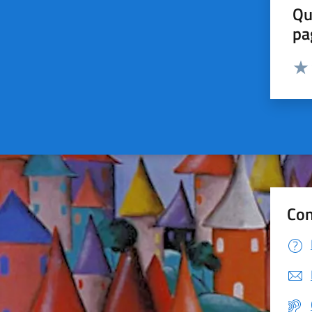
Qu
pa
Valut
Valu
Con