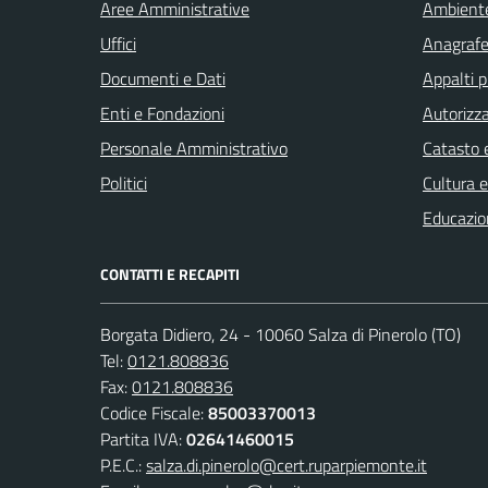
Aree Amministrative
Ambient
Uffici
Anagrafe 
Documenti e Dati
Appalti p
Enti e Fondazioni
Autorizza
Personale Amministrativo
Catasto e
Politici
Cultura 
Educazio
CONTATTI E RECAPITI
Borgata Didiero, 24 - 10060 Salza di Pinerolo (TO)
Tel:
0121.808836
Fax:
0121.808836
Codice Fiscale:
85003370013
Partita IVA:
02641460015
P.E.C.:
salza.di.pinerolo@cert.ruparpiemonte.it