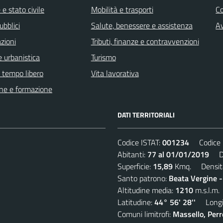
e stato civile
Mobilità e trasporti
C
ubblici
Salute, benessere e assistenza
Av
zioni
Tributi, finanze e contravvenzioni
 urbanistica
Turismo
e tempo libero
Vita lavorativa
ne e formazione
DATI TERRITORIALI
Codice ISTAT:
001234
Codice C
Abitanti:
77 al 01/01/2019
Den
Superficie:
15,89
Kmq. Densit
Santo patrono:
Beata Vergine 
Altitudine media:
1210
m.s.l.m.
Latitudine:
44° 56' 28''
Longit
Comuni limitrofi:
Massello, Perre