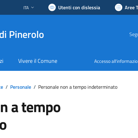
Utenti con dislessia
Aree 
ITA
Lingua attiva:
di Pinerolo
Segu
zi
Vivere il Comune
Accesso all'informazi
te
/
Personale
/
Personale non a tempo indeterminato
on a tempo
to