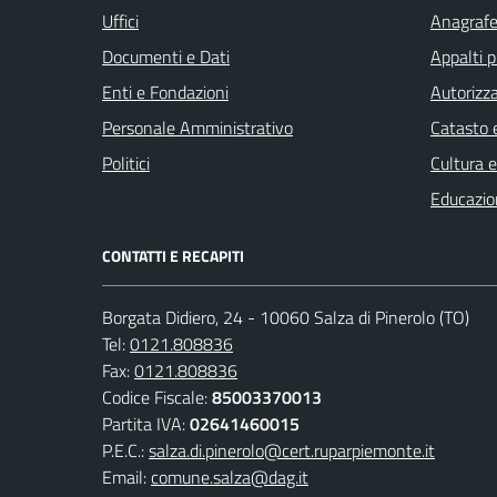
Uffici
Anagrafe 
Documenti e Dati
Appalti p
Enti e Fondazioni
Autorizza
Personale Amministrativo
Catasto e
Politici
Cultura 
Educazio
CONTATTI E RECAPITI
Borgata Didiero, 24 - 10060 Salza di Pinerolo (TO)
Tel:
0121.808836
Fax:
0121.808836
Codice Fiscale:
85003370013
Partita IVA:
02641460015
P.E.C.:
salza.di.pinerolo@cert.ruparpiemonte.it
Email:
comune.salza@dag.it