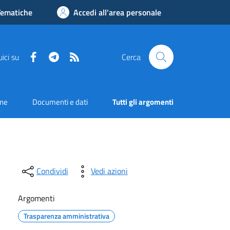
Tematiche
Accedi all'area personale
Facebook
Telegram
RSS
ici su
Cerca
one
Documenti e dati
Tutti gli argomenti
Condividi
Vedi azioni
Argomenti
Trasparenza amministrativa