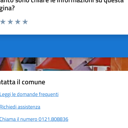
gina?
a da 1 a 5 stelle la pagina
ta 1 stelle su 5
Valuta 2 stelle su 5
Valuta 3 stelle su 5
Valuta 4 stelle su 5
Valuta 5 stelle su 5
tatta il comune
Leggi le domande frequenti
Richiedi assistenza
Chiama il numero 0121.808836