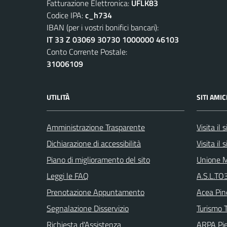
Fatturazione Elettronica:
UFLK83
Codice IPA:
c_h734
IBAN (per i vostri bonifici bancari):
IT 33 Z 03069 30730 1000000 46103
Conto Corrente Postale:
31006109
UTILITÀ
SITI AMIC
Amministrazione Trasparente
Visita il
Dichiarazione di accessibilità
Visita il
Piano di miglioramento del sito
Unione M
Leggi le FAQ
A.S.L.TO3
Prenotazione Appuntamento
Acea Pin
Segnalazione Disservizio
Turismo T
Richiesta d'Assistenza
ARPA Pi