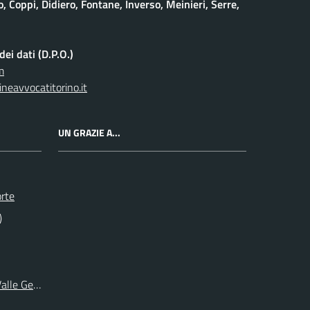
 Coppi, Didiero, Fontane, Inverso, Meinieri, Serre,
ei dati (D.P.O.)
m
neavvocatitorino.it
UN GRAZIE A...
orte
)
 Valle Germanasca