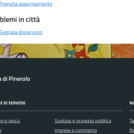
Prenota appuntamento
blemi in città
Segnala disservizio
a di Pinerolo
E DI SERVIZIO
N
ra e pesca
Giustizia e sicurezza pubblica
Ta
e
Imprese e commercio
No