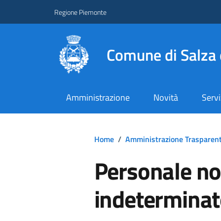
Regione Piemonte
Comune di Salza 
Amministrazione
Novità
Servi
Home
/
Amministrazione Trasparen
Personale n
indetermina