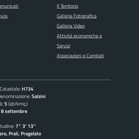
omunicati
Il Territorio
visi
Galleria Fotografica
Galleria Video
Attività economiche e
Servizi
Associazioni e Comitati
atastale:
H734
ominazione:
Salzini
à:
5
(ab/kmq.)
- 8 settembre
udine:
7° 3' 13''
ro, Prali, Pragelato