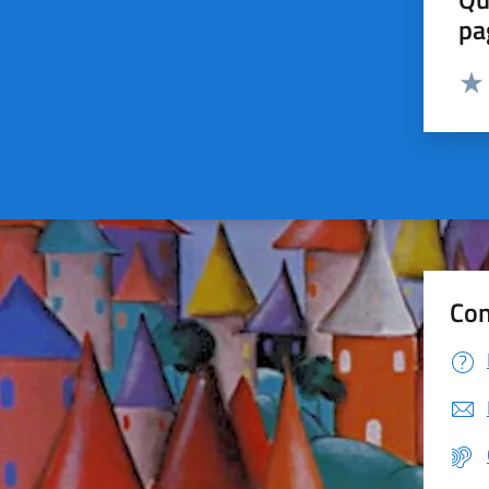
pa
Valut
Valu
Con