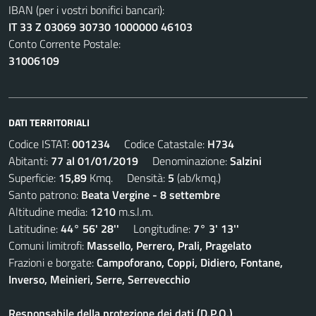
IBAN (per i vostri bonifici bancari):
IT 33 Z 03069 30730 1000000 46103
Conto Corrente Postale:
31006109
DATI TERRITORIALI
Codice ISTAT:
001234
Codice Catastale:
H734
Abitanti:
77 al 01/01/2019
Denominazione:
Salzini
Superficie:
15,89
Kmq. Densità:
5
(ab/kmq.)
Santo patrono:
Beata Vergine - 8 settembre
Altitudine media:
1210
m.s.l.m.
Latitudine:
44° 56' 28''
Longitudine:
7° 3' 13''
Comuni limitrofi:
Massello, Perrero, Prali, Pragelato
Frazioni e borgate:
Campoforano, Coppi, Didiero, Fontane,
Inverso, Meinieri, Serre, Serrevecchio
Responsabile della protezione dei dati (D.P.O.)