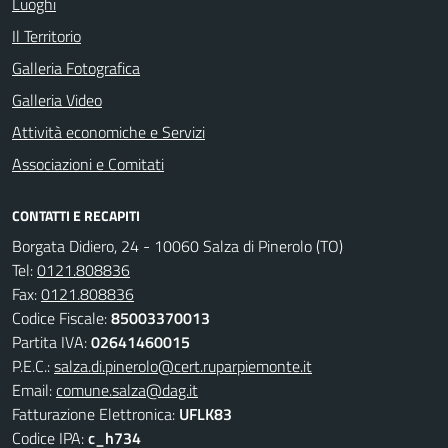
Luoghi
Il Territorio
Galleria Fotografica
Galleria Video
Attività economiche e Servizi
Associazioni e Comitati
CONTATTI E RECAPITI
Borgata Didiero, 24 - 10060 Salza di Pinerolo (TO)
Tel:
0121.808836
Fax:
0121.808836
Codice Fiscale:
85003370013
Partita IVA:
02641460015
P.E.C.:
salza.di.pinerolo@cert.ruparpiemonte.it
Email:
comune.salza@dag.it
Fatturazione Elettronica:
UFLK83
Codice IPA:
c_h734