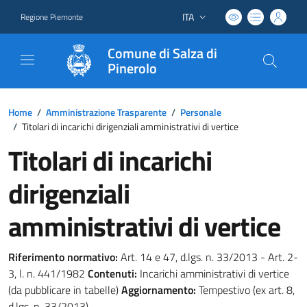
ITA
Regione Piemonte
Lingua attiva:
Comune di Salza di
Pinerolo
Home
/
Amministrazione Trasparente
/
Personale
/
Titolari di incarichi dirigenziali amministrativi di vertice
Titolari di incarichi
dirigenziali
amministrativi di vertice
Riferimento normativo:
Art. 14 e 47, d.lgs. n. 33/2013 - Art. 2-
3, l. n. 441/1982
Contenuti:
Incarichi amministrativi di vertice
(da pubblicare in tabelle)
Aggiornamento:
Tempestivo (ex art. 8,
d.lgs. n. 33/2013)