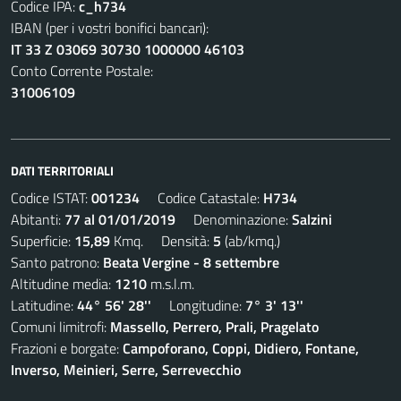
Codice IPA:
c_h734
IBAN (per i vostri bonifici bancari):
IT 33 Z 03069 30730 1000000 46103
Conto Corrente Postale:
31006109
DATI TERRITORIALI
Codice ISTAT:
001234
Codice Catastale:
H734
Abitanti:
77 al 01/01/2019
Denominazione:
Salzini
Superficie:
15,89
Kmq. Densità:
5
(ab/kmq.)
Santo patrono:
Beata Vergine - 8 settembre
Altitudine media:
1210
m.s.l.m.
Latitudine:
44° 56' 28''
Longitudine:
7° 3' 13''
Comuni limitrofi:
Massello, Perrero, Prali, Pragelato
Frazioni e borgate:
Campoforano, Coppi, Didiero, Fontane,
Inverso, Meinieri, Serre, Serrevecchio