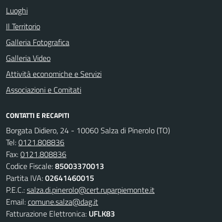
Luoghi
Il Territorio
Galleria Fotografica
Galleria Video
Attività economiche e Servizi
Associazioni e Comitati
CONTATTI E RECAPITI
Borgata Didiero, 24 - 10060 Salza di Pinerolo (TO)
Tel:
0121.808836
Fax:
0121.808836
Codice Fiscale:
85003370013
Partita IVA:
02641460015
P.E.C.:
salza.di.pinerolo@cert.ruparpiemonte.it
Email:
comune.salza@dag.it
Fatturazione Elettronica:
UFLK83