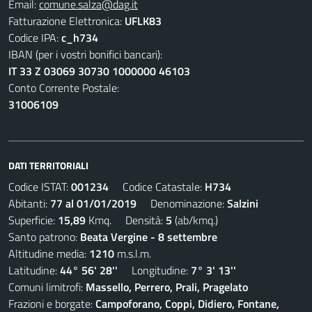
Email:
comune.salza@dag.it
Fatturazione Elettronica:
UFLK83
Codice IPA:
c_h734
IBAN (per i vostri bonifici bancari):
IT 33 Z 03069 30730 1000000 46103
Conto Corrente Postale:
31006109
DATI TERRITORIALI
Codice ISTAT:
001234
Codice Catastale:
H734
Abitanti:
77 al 01/01/2019
Denominazione:
Salzini
Superficie:
15,89
Kmq. Densità:
5
(ab/kmq.)
Santo patrono:
Beata Vergine - 8 settembre
Altitudine media:
1210
m.s.l.m.
Latitudine:
44° 56' 28''
Longitudine:
7° 3' 13''
Comuni limitrofi:
Massello, Perrero, Prali, Pragelato
Frazioni e borgate:
Campoforano, Coppi, Didiero, Fontane,