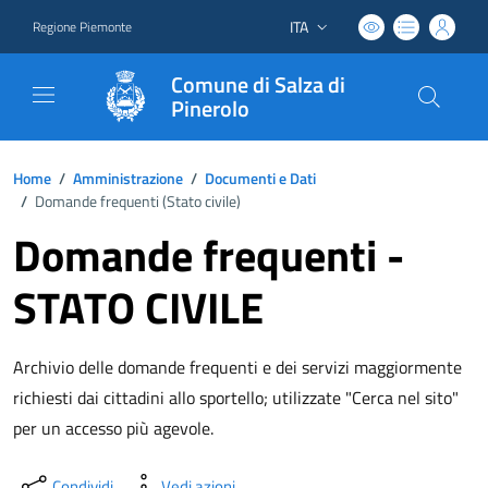
ITA
Regione Piemonte
Lingua attiva:
Comune di Salza di
Pinerolo
Home
/
Amministrazione
/
Documenti e Dati
/
Domande frequenti (
Stato civile
)
Domande frequenti -
STATO CIVILE
Archivio delle domande frequenti e dei servizi maggiormente
richiesti dai cittadini allo sportello; utilizzate "Cerca nel sito"
per un accesso più agevole.
Condividi
Vedi azioni