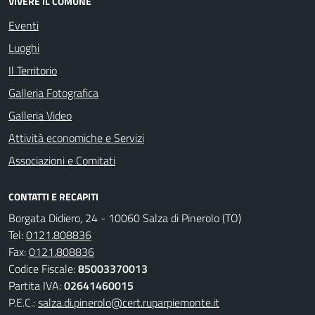
VIVERE IL COMUNE
Eventi
Luoghi
Il Territorio
Galleria Fotografica
Galleria Video
Attività economiche e Servizi
Associazioni e Comitati
CONTATTI E RECAPITI
Borgata Didiero, 24 - 10060 Salza di Pinerolo (TO)
Tel:
0121.808836
Fax:
0121.808836
Codice Fiscale:
85003370013
Partita IVA:
02641460015
P.E.C.:
salza.di.pinerolo@cert.ruparpiemonte.it