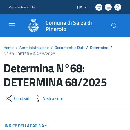
ITA
Regione Piemonte
Lingua attiva:
Comune di Salza di
Pinerolo
Home
/
Amministrazione
/
Documenti e Dati
/
Determine
/
N° 68 - DETERMINA 68/2025
Determina N°68:
DETERMINA 68/2025
Dettagli del documento
Condividi
Vedi azioni
INDICE DELLA PAGINA