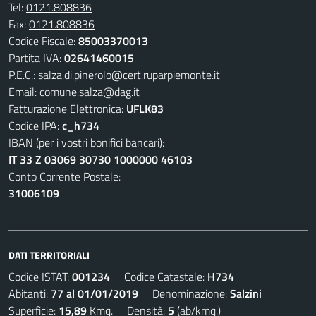
Tel:
0121.808836
Fax:
0121.808836
Codice Fiscale:
85003370013
Partita IVA:
02641460015
P.E.C.:
salza.di.pinerolo@cert.ruparpiemonte.it
Email:
comune.salza@dag.it
Fatturazione Elettronica:
UFLK83
Codice IPA:
c_h734
IBAN (per i vostri bonifici bancari):
IT 33 Z 03069 30730 1000000 46103
Conto Corrente Postale:
31006109
DATI TERRITORIALI
Codice ISTAT:
001234
Codice Catastale:
H734
Abitanti:
77 al 01/01/2019
Denominazione:
Salzini
Superficie:
15,89
Kmq. Densità:
5
(ab/kmq.)