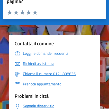
pagina?
Valuta da 1 a 5 stelle la pagina
Valuta 1 stelle su 5
Valuta 2 stelle su 5
Valuta 3 stelle su 5
Valuta 4 stelle su 5
Valuta 5 stelle su 5
Contatta il comune
Leggi le domande frequenti
Richiedi assistenza
Chiama il numero 0121.808836
Prenota appuntamento
Problemi in città
Segnala disservizio