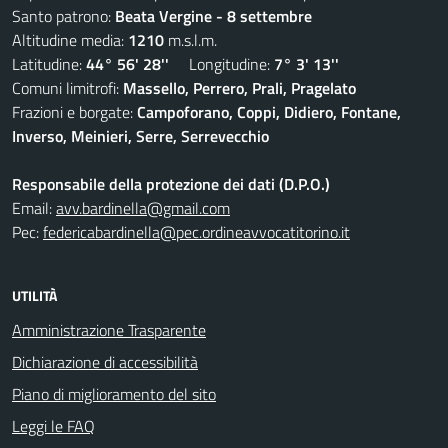
Santo patrono:
Beata Vergine - 8 settembre
Altitudine media:
1210
m.s.l.m.
Latitudine:
44° 56' 28''
Longitudine:
7° 3' 13''
Comuni limitrofi:
Massello, Perrero, Prali, Pragelato
Frazioni e borgate:
Campoforano, Coppi, Didiero, Fontane,
Inverso, Meinieri, Serre, Serrevecchio
Responsabile della protezione dei dati (D.P.O.)
Email:
avv.bardinella@gmail.com
Pec:
federicabardinella@pec.ordineavvocatitorino.it
UTILITÀ
Amministrazione Trasparente
Dichiarazione di accessibilità
Piano di miglioramento del sito
Leggi le FAQ