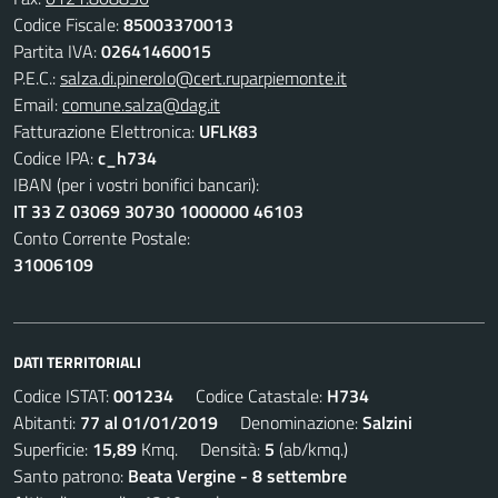
Codice Fiscale:
85003370013
Partita IVA:
02641460015
P.E.C.:
salza.di.pinerolo@cert.ruparpiemonte.it
Email:
comune.salza@dag.it
Fatturazione Elettronica:
UFLK83
Codice IPA:
c_h734
IBAN (per i vostri bonifici bancari):
IT 33 Z 03069 30730 1000000 46103
Conto Corrente Postale:
31006109
DATI TERRITORIALI
Codice ISTAT:
001234
Codice Catastale:
H734
Abitanti:
77 al 01/01/2019
Denominazione:
Salzini
Superficie:
15,89
Kmq. Densità:
5
(ab/kmq.)
Santo patrono:
Beata Vergine - 8 settembre