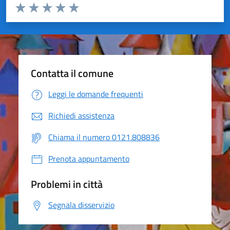
Valuta da 1 a 5 stelle la pagina
Valuta 1 stelle su 5
Valuta 2 stelle su 5
Valuta 3 stelle su 5
Valuta 4 stelle su 5
Valuta 5 stelle su 5
Contatta il comune
Leggi le domande frequenti
Richiedi assistenza
Chiama il numero 0121.808836
Prenota appuntamento
Problemi in città
Segnala disservizio