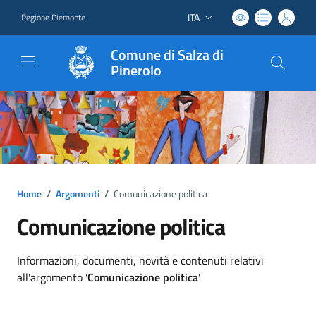
ITA
Regione Piemonte
Lingua attiva:
Comune di Salza di
Pinerolo
Home
/
Argomenti
/
Comunicazione politica
Comunicazione politica
Dettagli argomento
Informazioni, documenti, novità e contenuti relativi
all'argomento '
Comunicazione politica
'