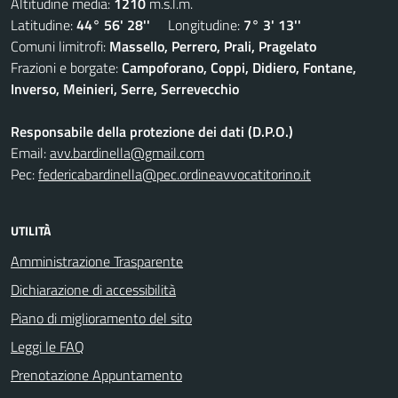
Altitudine media:
1210
m.s.l.m.
Latitudine:
44° 56' 28''
Longitudine:
7° 3' 13''
Comuni limitrofi:
Massello, Perrero, Prali, Pragelato
Frazioni e borgate:
Campoforano, Coppi, Didiero, Fontane,
Inverso, Meinieri, Serre, Serrevecchio
Responsabile della protezione dei dati (D.P.O.)
Email:
avv.bardinella@gmail.com
Pec:
federicabardinella@pec.ordineavvocatitorino.it
UTILITÀ
Amministrazione Trasparente
Dichiarazione di accessibilità
Piano di miglioramento del sito
Leggi le FAQ
Prenotazione Appuntamento