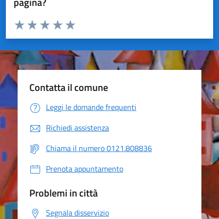
pagina?
Valuta da 1 a 5 stelle la pagina
Valuta 1 stelle su 5
Valuta 2 stelle su 5
Valuta 3 stelle su 5
Valuta 4 stelle su 5
Valuta 5 stelle su 5
Contatta il comune
Leggi le domande frequenti
Richiedi assistenza
Chiama il numero 0121.808836
Prenota appuntamento
Problemi in città
Segnala disservizio