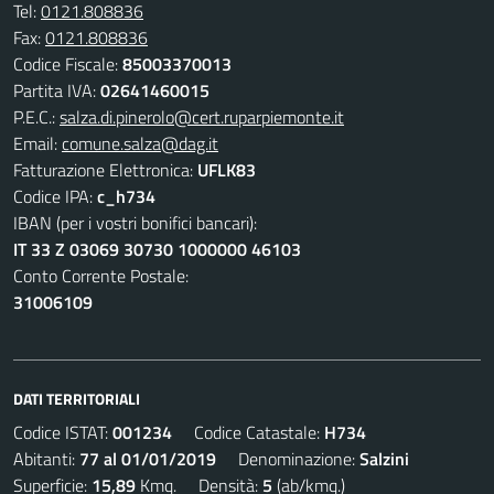
Tel:
0121.808836
Fax:
0121.808836
Codice Fiscale:
85003370013
Partita IVA:
02641460015
P.E.C.:
salza.di.pinerolo@cert.ruparpiemonte.it
Email:
comune.salza@dag.it
Fatturazione Elettronica:
UFLK83
Codice IPA:
c_h734
IBAN (per i vostri bonifici bancari):
IT 33 Z 03069 30730 1000000 46103
Conto Corrente Postale:
31006109
DATI TERRITORIALI
Codice ISTAT:
001234
Codice Catastale:
H734
Abitanti:
77 al 01/01/2019
Denominazione:
Salzini
Superficie:
15,89
Kmq. Densità:
5
(ab/kmq.)