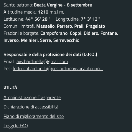
Santo patrono:
Beata Vergine - 8 settembre
Altitudine media:
1210
m.s.l.m.
Latitudine:
44° 56' 28''
Longitudine:
7° 3' 13''
Comuni limitrofi:
Massello, Perrero, Prali, Pragelato
Frazioni e borgate:
Campoforano, Coppi, Didiero, Fontane,
Inverso, Meinieri, Serre, Serrevecchio
Responsabile della protezione dei dati (D.P.O.)
Email:
avv.bardinella@gmail.com
Pec:
federicabardinella@pec.ordineavvocatitorino.it
UTILITÀ
Amministrazione Trasparente
Dichiarazione di accessibilità
Piano di miglioramento del sito
Leggi le FAQ