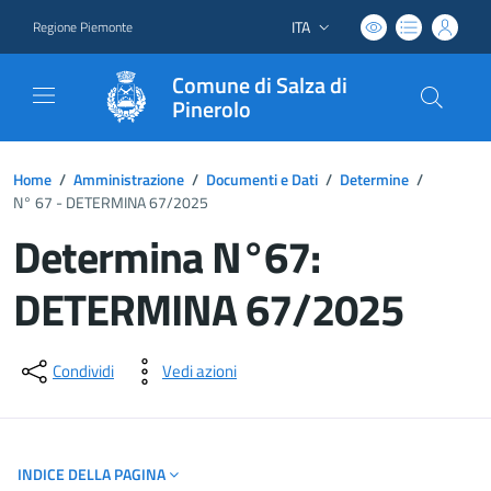
ITA
Regione Piemonte
Lingua attiva:
Comune di Salza di
Pinerolo
Home
/
Amministrazione
/
Documenti e Dati
/
Determine
/
N° 67 - DETERMINA 67/2025
Determina N°67:
DETERMINA 67/2025
Dettagli del documento
Condividi
Vedi azioni
INDICE DELLA PAGINA