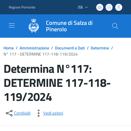
ITA
Regione Piemonte
Lingua attiva:
Comune di Salza di
Pinerolo
Home
/
Amministrazione
/
Documenti e Dati
/
Determine
/
N° 117 - DETERMINE 117-118-119/2024
Determina N°117:
DETERMINE 117-118-
119/2024
Dettagli del documento
Condividi
Vedi azioni