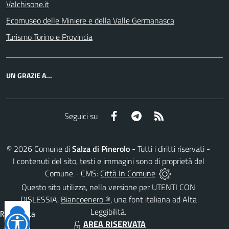
Valchisone.it
Ecomuseo delle Miniere e della Valle Germanasca
Turismo Torino e Provincia
UN GRAZIE A...
Facebook
Telegram
RSS
Seguici su
©
2026
Comune di
Salza di Pinerolo
- Tutti i diritti riservati -
I contenuti del sito, testi e immagini sono di proprietà del
Comune - CMS:
Città In Comune
Questo sito utilizza, nella versione per UTENTI CON
DISLESSIA,
Biancoenero ®
, una font italiana ad Alta
Leggibilità.
Reimposta
AREA RISERVATA
tutto