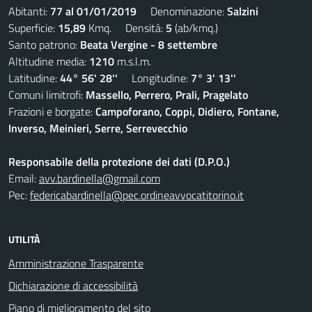
Abitanti:
77 al 01/01/2019
Denominazione:
Salzini
Superficie:
15,89
Kmq. Densità:
5
(ab/kmq.)
Santo patrono:
Beata Vergine - 8 settembre
Altitudine media:
1210
m.s.l.m.
Latitudine:
44° 56' 28''
Longitudine:
7° 3' 13''
Comuni limitrofi:
Massello, Perrero, Prali, Pragelato
Frazioni e borgate:
Campoforano, Coppi, Didiero, Fontane,
Inverso, Meinieri, Serre, Serrevecchio
Responsabile della protezione dei dati (D.P.O.)
Email:
avv.bardinella@gmail.com
Pec:
federicabardinella@pec.ordineavvocatitorino.it
UTILITÀ
Amministrazione Trasparente
Dichiarazione di accessibilità
Piano di miglioramento del sito