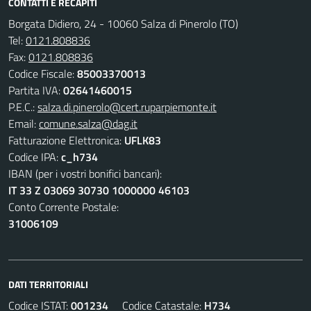
CONTATTI E RECAPITI
Borgata Didiero, 24 - 10060 Salza di Pinerolo (TO)
Tel:
0121.808836
Fax:
0121.808836
Codice Fiscale:
85003370013
Partita IVA:
02641460015
P.E.C.:
salza.di.pinerolo@cert.ruparpiemonte.it
Email:
comune.salza@dag.it
Fatturazione Elettronica:
UFLK83
Codice IPA:
c_h734
IBAN (per i vostri bonifici bancari):
IT 33 Z 03069 30730 1000000 46103
Conto Corrente Postale:
31006109
DATI TERRITORIALI
Codice ISTAT:
001234
Codice Catastale:
H734