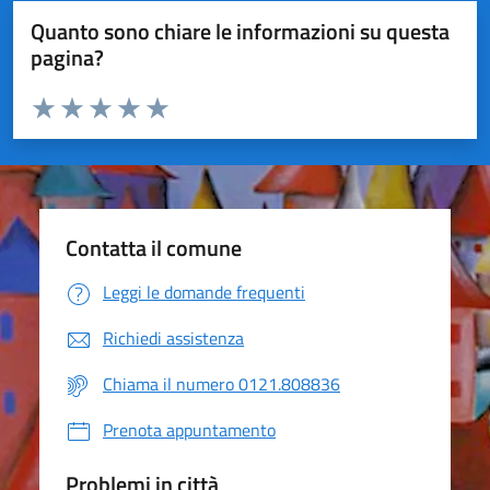
Quanto sono chiare le informazioni su questa
pagina?
Valuta da 1 a 5 stelle la pagina
Valuta 1 stelle su 5
Valuta 2 stelle su 5
Valuta 3 stelle su 5
Valuta 4 stelle su 5
Valuta 5 stelle su 5
Contatta il comune
Leggi le domande frequenti
Richiedi assistenza
Chiama il numero 0121.808836
Prenota appuntamento
Problemi in città