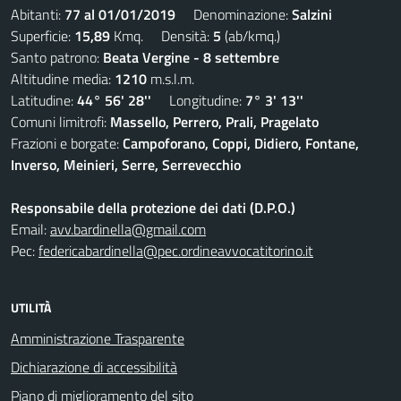
Abitanti:
77 al 01/01/2019
Denominazione:
Salzini
Superficie:
15,89
Kmq. Densità:
5
(ab/kmq.)
Santo patrono:
Beata Vergine - 8 settembre
Altitudine media:
1210
m.s.l.m.
Latitudine:
44° 56' 28''
Longitudine:
7° 3' 13''
Comuni limitrofi:
Massello, Perrero, Prali, Pragelato
Frazioni e borgate:
Campoforano, Coppi, Didiero, Fontane,
Inverso, Meinieri, Serre, Serrevecchio
Responsabile della protezione dei dati (D.P.O.)
Email:
avv.bardinella@gmail.com
Pec:
federicabardinella@pec.ordineavvocatitorino.it
UTILITÀ
Amministrazione Trasparente
Dichiarazione di accessibilità
Piano di miglioramento del sito