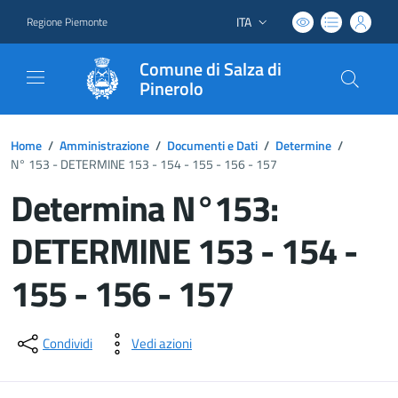
ITA
Regione Piemonte
Lingua attiva:
Comune di Salza di
Pinerolo
Home
/
Amministrazione
/
Documenti e Dati
/
Determine
/
N° 153 - DETERMINE 153 - 154 - 155 - 156 - 157
Determina N°153:
DETERMINE 153 - 154 -
155 - 156 - 157
Dettagli del documento
Condividi
Vedi azioni