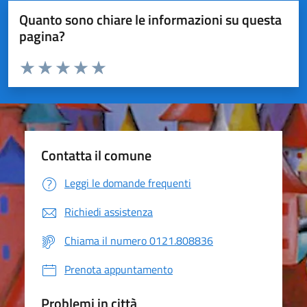
Quanto sono chiare le informazioni su questa
pagina?
Valuta da 1 a 5 stelle la pagina
Valuta 1 stelle su 5
Valuta 2 stelle su 5
Valuta 3 stelle su 5
Valuta 4 stelle su 5
Valuta 5 stelle su 5
Contatta il comune
Leggi le domande frequenti
Richiedi assistenza
Chiama il numero 0121.808836
Prenota appuntamento
Problemi in città