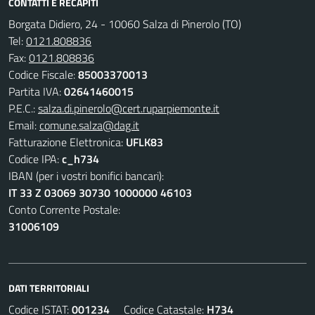
CONTATTI E RECAPITI
Borgata Didiero, 24 - 10060 Salza di Pinerolo (TO)
Tel:
0121.808836
Fax:
0121.808836
Codice Fiscale:
85003370013
Partita IVA:
02641460015
P.E.C.:
salza.di.pinerolo@cert.ruparpiemonte.it
Email:
comune.salza@dag.it
Fatturazione Elettronica:
UFLK83
Codice IPA:
c_h734
IBAN (per i vostri bonifici bancari):
IT 33 Z 03069 30730 1000000 46103
Conto Corrente Postale:
31006109
DATI TERRITORIALI
Codice ISTAT:
001234
Codice Catastale:
H734