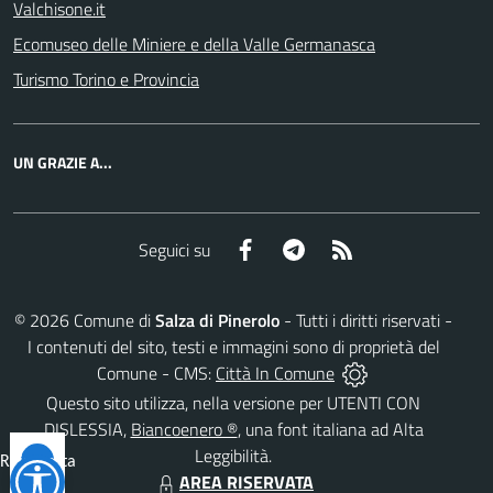
Valchisone.it
Ecomuseo delle Miniere e della Valle Germanasca
Turismo Torino e Provincia
UN GRAZIE A...
Facebook
Telegram
RSS
Seguici su
©
2026
Comune di
Salza di Pinerolo
- Tutti i diritti riservati -
I contenuti del sito, testi e immagini sono di proprietà del
Comune - CMS:
Città In Comune
Questo sito utilizza, nella versione per UTENTI CON
DISLESSIA,
Biancoenero ®
, una font italiana ad Alta
Leggibilità.
Reimposta
AREA RISERVATA
tutto