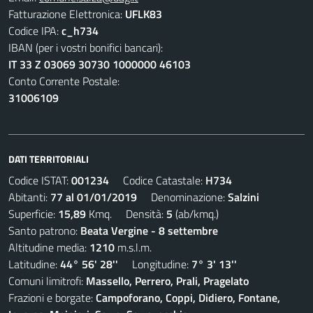
Fatturazione Elettronica:
UFLK83
Codice IPA:
c_h734
IBAN (per i vostri bonifici bancari):
IT 33 Z 03069 30730 1000000 46103
Conto Corrente Postale:
31006109
DATI TERRITORIALI
Codice ISTAT:
001234
Codice Catastale:
H734
Abitanti:
77 al 01/01/2019
Denominazione:
Salzini
Superficie:
15,89
Kmq. Densità:
5
(ab/kmq.)
Santo patrono:
Beata Vergine - 8 settembre
Altitudine media:
1210
m.s.l.m.
Latitudine:
44° 56' 28''
Longitudine:
7° 3' 13''
Comuni limitrofi:
Massello, Perrero, Prali, Pragelato
Frazioni e borgate:
Campoforano, Coppi, Didiero, Fontane,