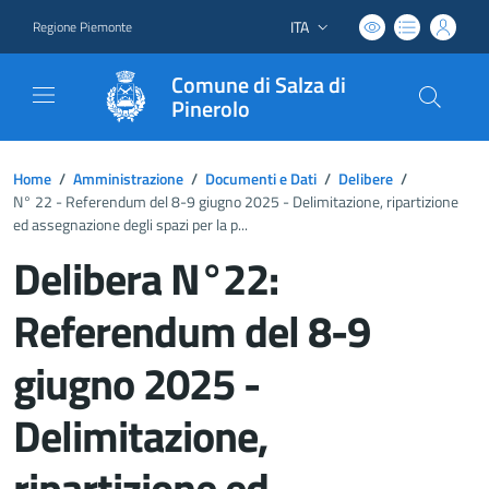
ITA
Regione Piemonte
Lingua attiva:
Comune di Salza di
Pinerolo
Home
/
Amministrazione
/
Documenti e Dati
/
Delibere
/
N° 22 - Referendum del 8-9 giugno 2025 - Delimitazione, ripartizione
ed assegnazione degli spazi per la p...
Delibera N°22:
Referendum del 8-9
giugno 2025 -
Delimitazione,
ripartizione ed