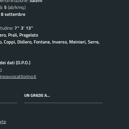
ominazione:
Salzini
à:
5
(ab/kmq.)
- 8 settembre
udine:
7° 3' 13''
ro, Prali, Pragelato
 Coppi, Didiero, Fontane, Inverso, Meinieri, Serre,
ei dati (D.P.O.)
m
neavvocatitorino.it
UN GRAZIE A...
orte