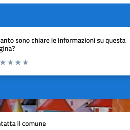
anto sono chiare le informazioni su questa
gina?
a da 1 a 5 stelle la pagina
ta 1 stelle su 5
Valuta 2 stelle su 5
Valuta 3 stelle su 5
Valuta 4 stelle su 5
Valuta 5 stelle su 5
tatta il comune