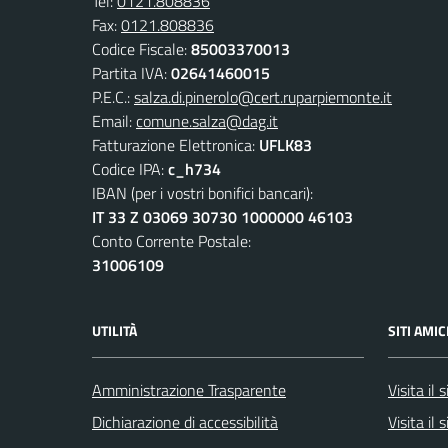
Tel:
0121.808836
Fax:
0121.808836
Codice Fiscale:
85003370013
Partita IVA:
02641460015
P.E.C.:
salza.di.pinerolo@cert.ruparpiemonte.it
Email:
comune.salza@dag.it
Fatturazione Elettronica:
UFLK83
Codice IPA:
c_h734
IBAN (per i vostri bonifici bancari):
IT 33 Z 03069 30730 1000000 46103
Conto Corrente Postale:
31006109
UTILITÀ
SITI AMIC
Amministrazione Trasparente
Visita il
Dichiarazione di accessibilità
Visita il