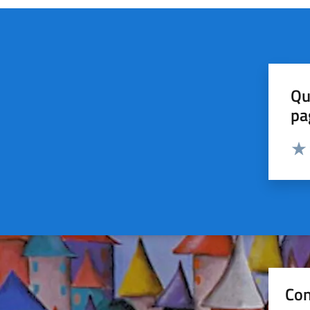
Qu
pa
Valut
Valu
Con