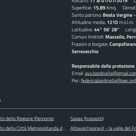
Abitanti:
77 al 01/01/2019
Den
Superficie:
15,89
Kmq. Densit
Santo patrono:
Beata Vergine 
Altitudine media:
1210
m.s.l.m.
Latitudine:
44° 56' 28''
Longit
Comuni limitrofi:
Massello, Perre
Frazioni e borgate:
Campoforano,
Serrevecchio
Responsabile della protezione d
Email:
avv.bardinella@gmail.co
Pec:
federicabardinella@pec.ordi
I
 sito della Regione Piemonte
Sapav (trasporti)
 sito della Città Metropolitanda di Torino
Altavalchisone.it - la valle del F