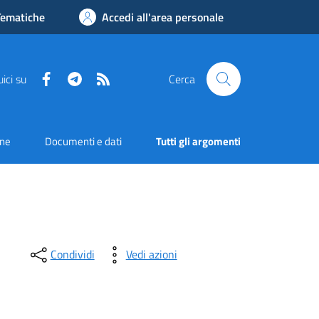
Tematiche
Accedi all'area personale
Facebook
Telegram
RSS
ici su
Cerca
one
Documenti e dati
Tutti gli argomenti
Condividi
Vedi azioni