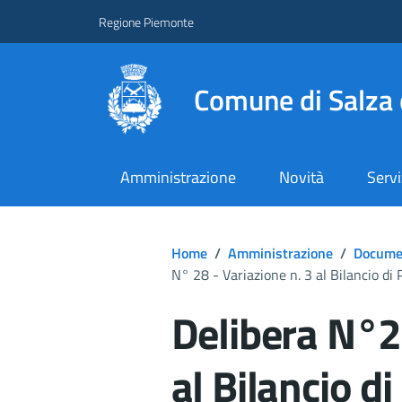
Regione Piemonte
Comune di Salza 
Amministrazione
Novità
Servi
Home
/
Amministrazione
/
Documen
N° 28 - Variazione n. 3 al Bilancio di 
Delibera N°28
al Bilancio d