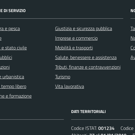
E DI SERVIZIO
N
ra e pesca
Giustizia e sicurezza pubblica
Ta
e
Imprese e commercio
No
e stato civile
Mobilità e trasporti
C
ubblici
Salute, benessere e assistenza
Av
zioni
Tributi, finanze e contravvenzioni
 urbanistica
Turismo
e tempo libero
Vita lavorativa
ne e formazione
DATI TERRITORIALI
Codice ISTAT:
001234
Codice C