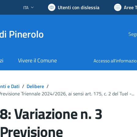
Utenti con dislessia
Aree 
ITA
Lingua attiva:
di Pinerolo
Segu
zi
Vivere il Comune
Accesso all'informazi
ti e Dati
/
Delibere
/
Previsione Triennale 2024/2026, ai sensi art. 175, c. 2 del Tuel -...
: Variazione n. 3
i Previsione