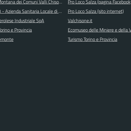
ontana dei Comuni Valli Chisone e Germanasca
Pro Loco Salza (pagina Facebook
 - Azienda Sanitaria Locale di Collegno e Pinerolo
Pro Loco Salza (sito internet)
erolese Industriale SpA
Valchisone.it
orino e Provincia
Ecomuseo delle Miniere e della
emonte
Turismo Torino e Provincia