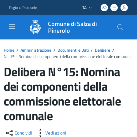
ITA
Regione Piemonte
Lingua attiva:
Comune di Salza di
Pinerolo
Home
/
Amministrazione
/
Documenti e Dati
/
Delibere
/
N° 15 - Nomina dei componenti della commissione elettorale comunale
Delibera N°15: Nomina
dei componenti della
commissione elettorale
comunale
Dettagli del documento
Condividi
Vedi azioni