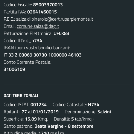
Codice Fiscale:
85003370013
Partita IVA:
02641460015
P.E.C.:
salza.di.pinerolo@cert.ruparpiemonte.it
Email:
comune.salza@dag.it
Fatturazione Elettronica:
UFLK83
Codice IPA:
c_h734
IBAN (per i vostri bonifici bancari):
IT 33 Z 03069 30730 1000000 46103
Conto Corrente Postale:
31006109
DATI TERRITORIALI
Codice ISTAT:
001234
Codice Catastale:
H734
Abitanti:
77 al 01/01/2019
Denominazione:
Salzini
Superficie:
15,89
Kmq. Densità:
5
(ab/kmq.)
Santo patrono:
Beata Vergine - 8 settembre
Altitudine media:
1210
m.s.l.m.