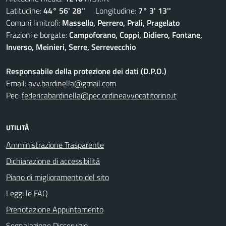
Latitudine:
44° 56' 28''
Longitudine:
7° 3' 13''
Comuni limitrofi:
Massello, Perrero, Prali, Pragelato
Frazioni e borgate:
Campoforano, Coppi, Didiero, Fontane,
Inverso, Meinieri, Serre, Serrevecchio
Responsabile della protezione dei dati (D.P.O.)
Email:
avv.bardinella@gmail.com
Pec:
federicabardinella@pec.ordineavvocatitorino.it
UTILITÀ
Amministrazione Trasparente
Dichiarazione di accessibilità
Piano di miglioramento del sito
Leggi le FAQ
Prenotazione Appuntamento
Segnalazione Disservizio