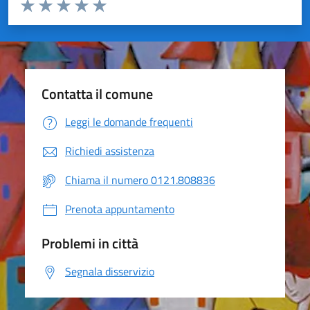
Valuta da 1 a 5 stelle la pagina
Valuta 1 stelle su 5
Valuta 2 stelle su 5
Valuta 3 stelle su 5
Valuta 4 stelle su 5
Valuta 5 stelle su 5
Contatta il comune
Leggi le domande frequenti
Richiedi assistenza
Chiama il numero 0121.808836
Prenota appuntamento
Problemi in città
Segnala disservizio