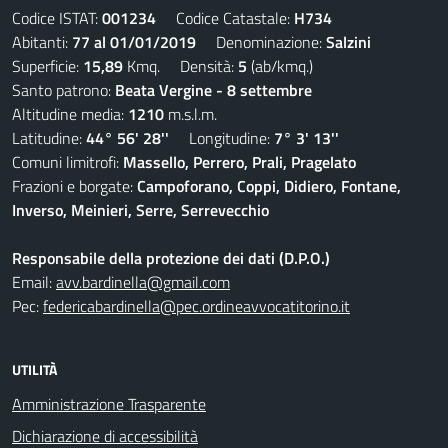
Codice ISTAT:
001234
Codice Catastale:
H734
Abitanti:
77 al 01/01/2019
Denominazione:
Salzini
Superficie:
15,89
Kmq. Densità:
5
(ab/kmq.)
Santo patrono:
Beata Vergine - 8 settembre
Altitudine media:
1210
m.s.l.m.
Latitudine:
44° 56' 28''
Longitudine:
7° 3' 13''
Comuni limitrofi:
Massello, Perrero, Prali, Pragelato
Frazioni e borgate:
Campoforano, Coppi, Didiero, Fontane,
Inverso, Meinieri, Serre, Serrevecchio
Responsabile della protezione dei dati (D.P.O.)
Email:
avv.bardinella@gmail.com
Pec:
federicabardinella@pec.ordineavvocatitorino.it
UTILITÀ
Amministrazione Trasparente
Dichiarazione di accessibilità