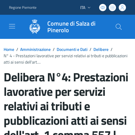
ITA
Regione Piemonte
Lingua attiva:
Comune di Salza di
Pinerolo
Home
/
Amministrazione
/
Documenti e Dati
/
Delibere
/
N° 4 - Prestazioni lavorative per servizi relativi ai tributi e pubblicazioni
atti ai sensi dell'art....
Delibera N°4: Prestazioni
lavorative per servizi
relativi ai tributi e
pubblicazioni atti ai sensi
dell'art. 1 comma 557 l.