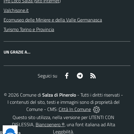
Pro Loco Salza (sito internet)
Valchisone.it
Ecomuseo delle Miniere e della Valle Germanasca
Turismo Torino e Provincia
UN GRAZIE A...
Facebook
Telegram
RSS
Seguici su
©
2026
Comune di
Salza di Pinerolo
- Tutti i diritti riservati -
I contenuti del sito, testi e immagini sono di proprietà del
Comune - CMS:
Città In Comune
Questo sito utilizza, nella versione per UTENTI CON
DISLESSIA,
Biancoenero ®
, una font italiana ad Alta
Leggibilità.
Reimposta