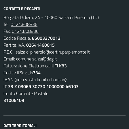
CONTATTI E RECAPITI
Borgata Didiero, 24 - 10060 Salza di Pinerolo (TO)
Tel:
0121.808836
Fax:
0121.808836
Codice Fiscale:
85003370013
Partita IVA:
02641460015
P.E.C.:
salza.di.pinerolo@cert.ruparpiemonte.it
Email:
comune.salza@dag.it
Fatturazione Elettronica:
UFLK83
Codice IPA:
c_h734
IBAN (per i vostri bonifici bancari):
IT 33 Z 03069 30730 1000000 46103
Conto Corrente Postale:
31006109
DATI TERRITORIALI