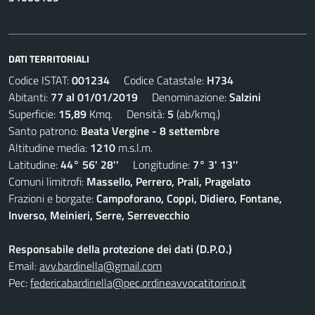
DATI TERRITORIALI
Codice ISTAT:
001234
Codice Catastale:
H734
Abitanti:
77 al 01/01/2019
Denominazione:
Salzini
Superficie:
15,89
Kmq. Densità:
5
(ab/kmq.)
Santo patrono:
Beata Vergine - 8 settembre
Altitudine media:
1210
m.s.l.m.
Latitudine:
44° 56' 28''
Longitudine:
7° 3' 13''
Comuni limitrofi:
Massello, Perrero, Prali, Pragelato
Frazioni e borgate:
Campoforano, Coppi, Didiero, Fontane,
Inverso, Meinieri, Serre, Serrevecchio
Responsabile della protezione dei dati (D.P.O.)
Email:
avv.bardinella@gmail.com
Pec:
federicabardinella@pec.ordineavvocatitorino.it