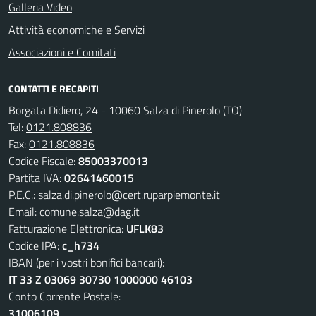
Galleria Video
Attività economiche e Servizi
Associazioni e Comitati
CONTATTI E RECAPITI
Borgata Didiero, 24 - 10060 Salza di Pinerolo (TO)
Tel:
0121.808836
Fax:
0121.808836
Codice Fiscale:
85003370013
Partita IVA:
02641460015
P.E.C.:
salza.di.pinerolo@cert.ruparpiemonte.it
Email:
comune.salza@dag.it
Fatturazione Elettronica:
UFLK83
Codice IPA:
c_h734
IBAN (per i vostri bonifici bancari):
IT 33 Z 03069 30730 1000000 46103
Conto Corrente Postale:
31006109