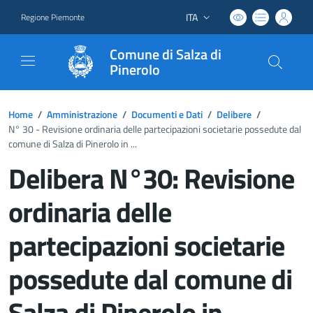
ITA
Regione Piemonte
Lingua attiva:
Comune di Salza di
Pinerolo
Home
/
Amministrazione
/
Documenti e Dati
/
Delibere
/
N° 30 - Revisione ordinaria delle partecipazioni societarie possedute dal
comune di Salza di Pinerolo in ...
Delibera N°30: Revisione
ordinaria delle
partecipazioni societarie
possedute dal comune di
Salza di Pinerolo in