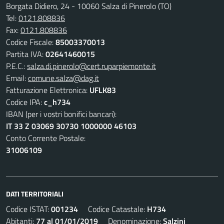
Borgata Didiero, 24 - 10060 Salza di Pinerolo (TO)
Tel:
0121.808836
Fax:
0121.808836
Codice Fiscale:
85003370013
Partita IVA:
02641460015
P.E.C.:
salza.di.pinerolo@cert.ruparpiemonte.it
Email:
comune.salza@dag.it
Fatturazione Elettronica:
UFLK83
Codice IPA:
c_h734
IBAN (per i vostri bonifici bancari):
IT 33 Z 03069 30730 1000000 46103
Conto Corrente Postale:
31006109
DATI TERRITORIALI
Codice ISTAT:
001234
Codice Catastale:
H734
Abitanti:
77 al 01/01/2019
Denominazione:
Salzini