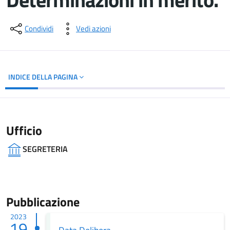
Dettagli del documento
Condividi
Vedi azioni
INDICE DELLA PAGINA
Ufficio
SEGRETERIA
Pubblicazione
2023
19