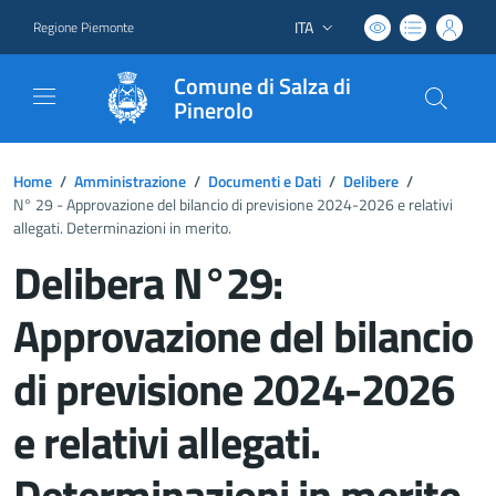
ITA
Regione Piemonte
Lingua attiva:
Comune di Salza di
Pinerolo
Home
/
Amministrazione
/
Documenti e Dati
/
Delibere
/
N° 29 - Approvazione del bilancio di previsione 2024-2026 e relativi
allegati. Determinazioni in merito.
Delibera N°29:
Approvazione del bilancio
di previsione 2024-2026
e relativi allegati.
Determinazioni in merito.