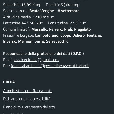
Superficie:
15,89
Kmq. Densità:
5
(ab/kmq.)
Santo patrono:
Beata Vergine - 8 settembre
Altitudine media:
1210
m.s.l.m.
Latitudine:
44° 56' 28''
Longitudine:
7° 3' 13''
Comuni limitrofi:
Massello, Perrero, Prali, Pragelato
Frazioni e borgate:
Campoforano, Coppi, Didiero, Fontane,
Inverso, Meinieri, Serre, Serrevecchio
Responsabile della protezione dei dati (D.P.O.)
Email:
avv.bardinella@gmail.com
Pec:
federicabardinella@pec.ordineavvocatitorino.it
UTILITÀ
Amministrazione Trasparente
Dichiarazione di accessibilità
Piano di miglioramento del sito