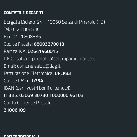
CONTATTI E RECAPITI
Borgata Didiero, 24 - 10060 Salza di Pinerolo (TO)
Tel:
0121.808836
Fax:
0121.808836
Codice Fiscale:
85003370013
Partita IVA:
02641460015
P.E.C.:
salza.di.pinerolo@cert.ruparpiemonte.it
Email:
comune.salza@dag.it
Fatturazione Elettronica:
UFLK83
Codice IPA:
c_h734
IBAN (per i vostri bonifici bancari):
IT 33 Z 03069 30730 1000000 46103
Conto Corrente Postale:
31006109
DATI TERRITORIALI