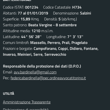
Codice ISTAT:
001234
Codice Catastale:
H734
Abitanti:
77 al 01/01/2019
Denominazione:
Salzini
Superficie:
15,89
Kmq. Densità:
5
(ab/kmq.)
Santo patrono:
Beata Vergine - 8 settembre
Altitudine media:
1210
m.s.l.m.
Latitudine:
44° 56' 28''
Longitudine:
7° 3' 13''
Comuni limitrofi:
Massello, Perrero, Prali, Pragelato
Frazioni e borgate:
Campoforano, Coppi, Didiero, Fontane,
Inverso, Meinieri, Serre, Serrevecchio
Responsabile della protezione dei dati (D.P.O.)
Email:
avv.bardinella@gmail.com
Pec:
federicabardinella@pec.ordineavvocatitorino.it
UTILITÀ
Amministrazione Trasparente
Dichiarazione di accessibilità