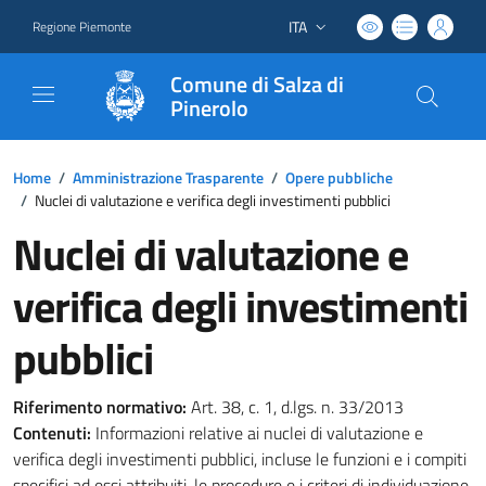
ITA
Regione Piemonte
Lingua attiva:
Comune di Salza di
Pinerolo
Home
/
Amministrazione Trasparente
/
Opere pubbliche
/
Nuclei di valutazione e verifica degli investimenti pubblici
Nuclei di valutazione e
verifica degli investimenti
pubblici
Riferimento normativo:
Art. 38, c. 1, d.lgs. n. 33/2013
Contenuti:
Informazioni relative ai nuclei di valutazione e
verifica degli investimenti pubblici, incluse le funzioni e i compiti
specifici ad essi attribuiti, le procedure e i criteri di individuazione