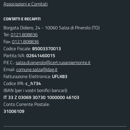
Associazioni e Comitati
CONTATTI E RECAPITI
Borgata Didiero, 24 - 10060 Salza di Pinerolo (TO)
Tel:
0121.808836
Fax:
0121.808836
Codice Fiscale:
85003370013
Partita IVA:
02641460015
P.E.C.:
salza.di.pinerolo@cert.ruparpiemonte.it
Email:
comune.salza@dag.it
Fatturazione Elettronica:
UFLK83
Codice IPA:
c_h734
IBAN (per i vostri bonifici bancari):
IT 33 Z 03069 30730 1000000 46103
Conto Corrente Postale:
31006109