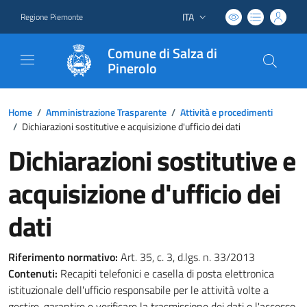
ITA
Regione Piemonte
Lingua attiva:
Comune di Salza di
Pinerolo
Home
/
Amministrazione Trasparente
/
Attività e procedimenti
/
Dichiarazioni sostitutive e acquisizione d'ufficio dei dati
Dichiarazioni sostitutive e
acquisizione d'ufficio dei
dati
Riferimento normativo:
Art. 35, c. 3, d.lgs. n. 33/2013
Contenuti:
Recapiti telefonici e casella di posta elettronica
istituzionale dell'ufficio responsabile per le attività volte a
gestire, garantire e verificare la trasmissione dei dati o l'accesso