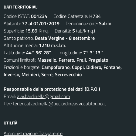
DATI TERRITORIALI
Codice ISTAT:
001234
Codice Catastale:
H734
Abitanti:
77 al 01/01/2019
Denominazione:
Salzini
Superficie:
15,89
Kmq. Densità:
5
(ab/kmq.)
Santo patrono:
Beata Vergine - 8 settembre
Altitudine media:
1210
m.s.l.m.
Latitudine:
44° 56' 28''
Longitudine:
7° 3' 13''
Comuni limitrofi:
Massello, Perrero, Prali, Pragelato
Frazioni e borgate:
Campoforano, Coppi, Didiero, Fontane,
Inverso, Meinieri, Serre, Serrevecchio
Responsabile della protezione dei dati (D.P.O.)
Email:
avv.bardinella@gmail.com
Pec:
federicabardinella@pec.ordineavvocatitorino.it
UTILITÀ
Amministrazione Trasparente