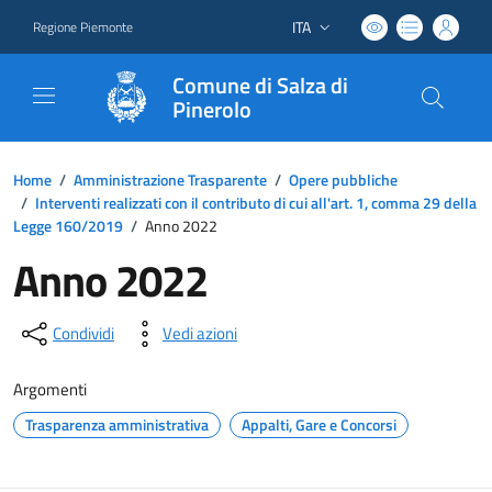
ITA
Regione Piemonte
Lingua attiva:
Comune di Salza di
Pinerolo
Home
/
Amministrazione Trasparente
/
Opere pubbliche
/
Interventi realizzati con il contributo di cui all'art. 1, comma 29 della
Legge 160/2019
/
Anno 2022
Anno 2022
Condividi
Vedi azioni
Argomenti
Trasparenza amministrativa
Appalti, Gare e Concorsi