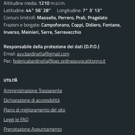
Altitudine media:
1210
m.s.l.m.
Latitudine:
44° 56' 28''
Longitudine:
7° 3' 13''
Comuni limitrofi:
Massello, Perrero, Prali, Pragelato
Frazioni e borgate:
Campoforano, Coppi, Didiero, Fontane,
Inverso, Meinieri, Serre, Serrevecchio
Responsabile della protezione dei dati (D.P.O.)
Email:
avv.bardinella@gmail.com
Pec:
federicabardinella@pec.ordineavvocatitorino.it
UTILITÀ
Amministrazione Trasparente
Dichiarazione di accessibilità
Piano di miglioramento del sito
Leggi le FAQ
Prenotazione Appuntamento