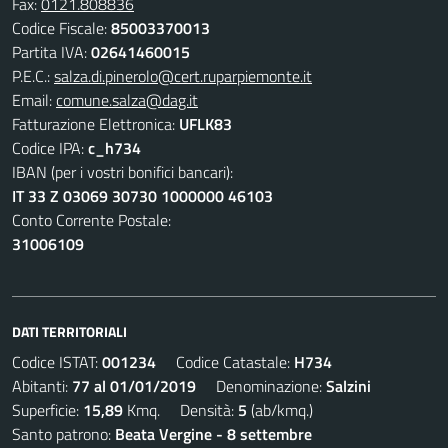
Fax:
0121.808836
Codice Fiscale:
85003370013
Partita IVA:
02641460015
P.E.C.:
salza.di.pinerolo@cert.ruparpiemonte.it
Email:
comune.salza@dag.it
Fatturazione Elettronica:
UFLK83
Codice IPA:
c_h734
IBAN (per i vostri bonifici bancari):
IT 33 Z 03069 30730 1000000 46103
Conto Corrente Postale:
31006109
DATI TERRITORIALI
Codice ISTAT:
001234
Codice Catastale:
H734
Abitanti:
77 al 01/01/2019
Denominazione:
Salzini
Superficie:
15,89
Kmq. Densità:
5
(ab/kmq.)
Santo patrono:
Beata Vergine - 8 settembre