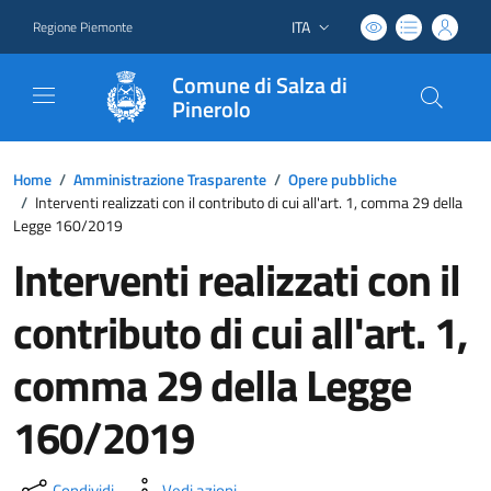
ITA
Regione Piemonte
Lingua attiva:
Comune di Salza di
Pinerolo
Home
/
Amministrazione Trasparente
/
Opere pubbliche
/
Interventi realizzati con il contributo di cui all'art. 1, comma 29 della
Legge 160/2019
Interventi realizzati con il
contributo di cui all'art. 1,
comma 29 della Legge
160/2019
Condividi
Vedi azioni