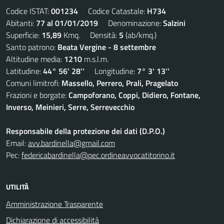
Codice ISTAT:
001234
Codice Catastale:
H734
Abitanti:
77 al 01/01/2019
Denominazione:
Salzini
Superficie:
15,89
Kmq. Densità:
5
(ab/kmq.)
Santo patrono:
Beata Vergine - 8 settembre
Altitudine media:
1210
m.s.l.m.
Latitudine:
44° 56' 28''
Longitudine:
7° 3' 13''
Comuni limitrofi:
Massello, Perrero, Prali, Pragelato
Frazioni e borgate:
Campoforano, Coppi, Didiero, Fontane,
Inverso, Meinieri, Serre, Serrevecchio
Responsabile della protezione dei dati (D.P.O.)
Email:
avv.bardinella@gmail.com
Pec:
federicabardinella@pec.ordineavvocatitorino.it
UTILITÀ
Amministrazione Trasparente
Dichiarazione di accessibilità