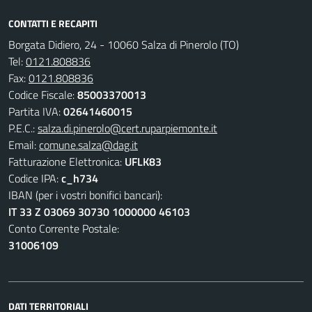
CONTATTI E RECAPITI
Borgata Didiero, 24 - 10060 Salza di Pinerolo (TO)
Tel:
0121.808836
Fax:
0121.808836
Codice Fiscale:
85003370013
Partita IVA:
02641460015
P.E.C.:
salza.di.pinerolo@cert.ruparpiemonte.it
Email:
comune.salza@dag.it
Fatturazione Elettronica:
UFLK83
Codice IPA:
c_h734
IBAN (per i vostri bonifici bancari):
IT 33 Z 03069 30730 1000000 46103
Conto Corrente Postale:
31006109
DATI TERRITORIALI