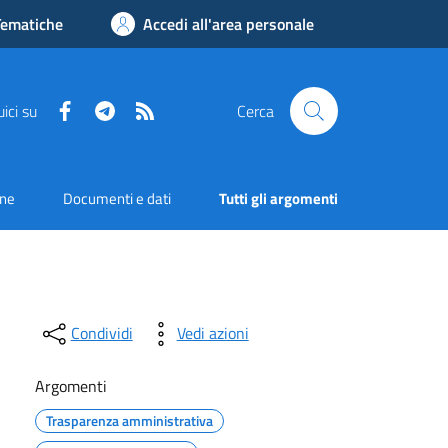
Tematiche
Accedi all'area personale
Facebook
Telegram
RSS
ici su
Cerca
one
Documenti e dati
Tutti gli argomenti
Condividi
Vedi azioni
Argomenti
Trasparenza amministrativa