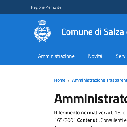
Regione Piemonte
Comune di Salza 
Amministrazione
Novità
Servi
Home
/
Amministrazione Trasparen
Amministrato
Riferimento normativo:
Art. 15, c.
165/2001
Contenuti:
Consulenti e 