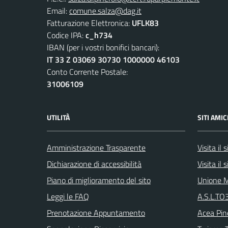
Email:
comune.salza@dag.it
Fatturazione Elettronica:
UFLK83
Codice IPA:
c_h734
IBAN (per i vostri bonifici bancari):
IT 33 Z 03069 30730 1000000 46103
Conto Corrente Postale:
31006109
UTILITÀ
SITI AMIC
Amministrazione Trasparente
Visita il
Dichiarazione di accessibilità
Visita il
Piano di miglioramento del sito
Unione M
Leggi le FAQ
A.S.L.TO3
Prenotazione Appuntamento
Acea Pin