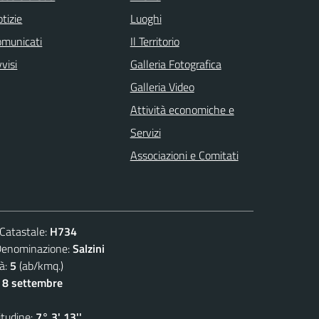
tizie
Luoghi
omunicati
Il Territorio
visi
Galleria Fotografica
Galleria Video
Attività economiche e
Servizi
Associazioni e Comitati
atastale:
H734
ominazione:
Salzini
à:
5
(ab/kmq.)
- 8 settembre
udine:
7° 3' 13''