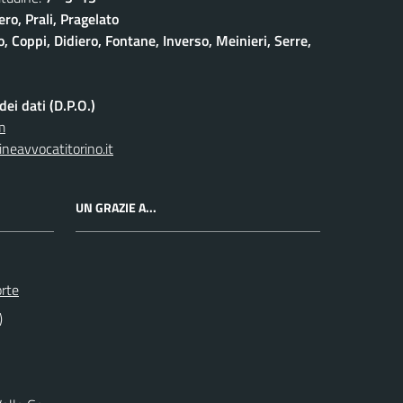
ro, Prali, Pragelato
 Coppi, Didiero, Fontane, Inverso, Meinieri, Serre,
ei dati (D.P.O.)
m
neavvocatitorino.it
UN GRAZIE A...
orte
)