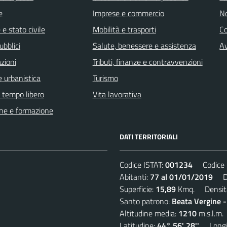
e
Imprese e commercio
No
e stato civile
Mobilità e trasporti
C
ubblici
Salute, benessere e assistenza
Av
zioni
Tributi, finanze e contravvenzioni
 urbanistica
Turismo
e tempo libero
Vita lavorativa
ne e formazione
DATI TERRITORIALI
Codice ISTAT:
001234
Codice C
Abitanti:
77 al 01/01/2019
Den
Superficie:
15,89
Kmq. Densit
Santo patrono:
Beata Vergine 
Altitudine media:
1210
m.s.l.m.
Latitudine:
44° 56' 28''
Longit