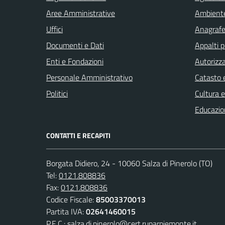
Aree Amministrative
Ambient
Uffici
Anagrafe 
Documenti e Dati
Appalti p
Enti e Fondazioni
Autorizza
Personale Amministrativo
Catasto e
Politici
Cultura 
Educazio
CONTATTI E RECAPITI
Borgata Didiero, 24 - 10060 Salza di Pinerolo (TO)
Tel:
0121.808836
Fax:
0121.808836
Codice Fiscale:
85003370013
Partita IVA:
02641460015
P.E.C.:
salza.di.pinerolo@cert.ruparpiemonte.it