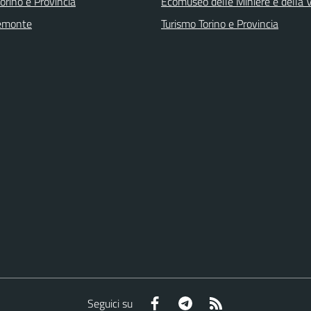
orino e Provincia
Ecomuseo delle Miniere e della
emonte
Turismo Torino e Provincia
Facebook
Telegram
RSS
Seguici su