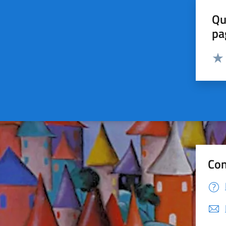
Qu
pa
Valut
Valu
Con