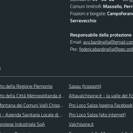
Comuni limitrofi:
Massello, Perre
Frazioni e borgate:
Campoforano,
Serrevecchio
Responsabile della protezione d
Email:
avv.bardinella@gmail.co
Pec:
federicabardinella@pec.ordi
I
 sito della Regione Piemonte
Sapav (trasporti)
 sito della Città Metropolitanda di Torino
Altavalchisone.it - la valle del F
ontana dei Comuni Valli Chisone e Germanasca
Pro Loco Salza (pagina Facebook
 - Azienda Sanitaria Locale di Collegno e Pinerolo
Pro Loco Salza (sito internet)
erolese Industriale SpA
Valchisone.it