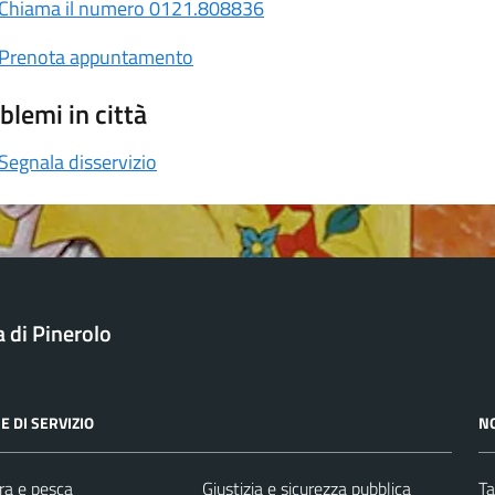
Chiama il numero 0121.808836
Prenota appuntamento
blemi in città
Segnala disservizio
a di Pinerolo
E DI SERVIZIO
N
ra e pesca
Giustizia e sicurezza pubblica
Ta