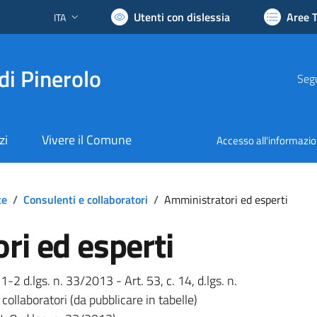
Utenti con dislessia
Aree 
ITA
Lingua attiva:
di Pinerolo
Segu
zi
Vivere il Comune
Accesso all'informazi
te
/
Consulenti e collaboratori
/
Amministratori ed esperti
ri ed esperti
 1-2 d.lgs. n. 33/2013 - Art. 53, c. 14, d.lgs. n.
collaboratori (da pubblicare in tabelle)