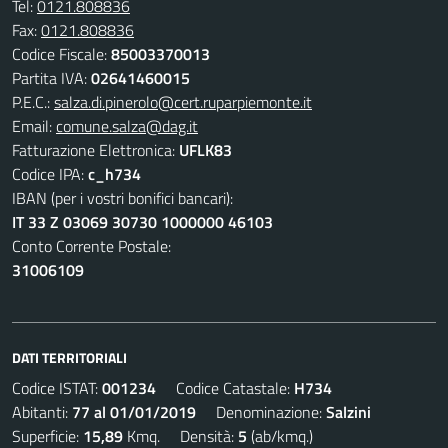
Tel:
0121.808836
Fax:
0121.808836
Codice Fiscale:
85003370013
Partita IVA:
02641460015
P.E.C.:
salza.di.pinerolo@cert.ruparpiemonte.it
Email:
comune.salza@dag.it
Fatturazione Elettronica:
UFLK83
Codice IPA:
c_h734
IBAN (per i vostri bonifici bancari):
IT 33 Z 03069 30730 1000000 46103
Conto Corrente Postale:
31006109
DATI TERRITORIALI
Codice ISTAT:
001234
Codice Catastale:
H734
Abitanti:
77 al 01/01/2019
Denominazione:
Salzini
Superficie:
15,89
Kmq. Densità:
5
(ab/kmq.)