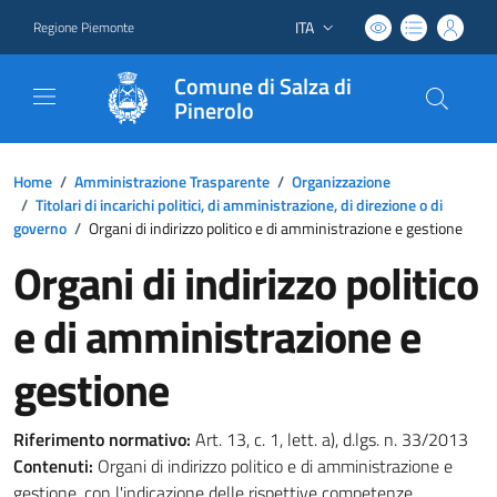
ITA
Regione Piemonte
Lingua attiva:
Comune di Salza di
Pinerolo
Home
/
Amministrazione Trasparente
/
Organizzazione
/
Titolari di incarichi politici, di amministrazione, di direzione o di
governo
/
Organi di indirizzo politico e di amministrazione e gestione
Organi di indirizzo politico
e di amministrazione e
gestione
Riferimento normativo:
Art. 13, c. 1, lett. a), d.lgs. n. 33/2013
Contenuti:
Organi di indirizzo politico e di amministrazione e
gestione, con l'indicazione delle rispettive competenze