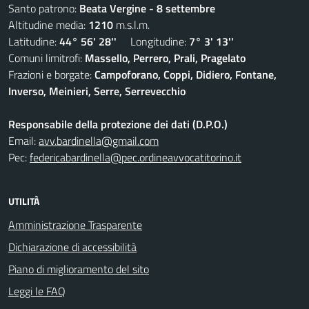
Santo patrono:
Beata Vergine - 8 settembre
Altitudine media:
1210
m.s.l.m.
Latitudine:
44° 56' 28''
Longitudine:
7° 3' 13''
Comuni limitrofi:
Massello, Perrero, Prali, Pragelato
Frazioni e borgate:
Campoforano, Coppi, Didiero, Fontane,
Inverso, Meinieri, Serre, Serrevecchio
Responsabile della protezione dei dati (D.P.O.)
Email:
avv.bardinella@gmail.com
Pec:
federicabardinella@pec.ordineavvocatitorino.it
UTILITÀ
Amministrazione Trasparente
Dichiarazione di accessibilità
Piano di miglioramento del sito
Leggi le FAQ