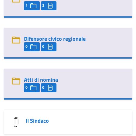
1
2
Difensore civico regionale
0
0
Atti di nomina
0
0
Il Sindaco