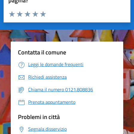
pagina?
Valuta da 1 a 5 stelle la pagina
Valuta 1 stelle su 5
Valuta 2 stelle su 5
Valuta 3 stelle su 5
Valuta 4 stelle su 5
Valuta 5 stelle su 5
Contatta il comune
Leggi le domande frequenti
Richiedi assistenza
Chiama il numero 0121.808836
Prenota appuntamento
Problemi in città
Segnala disservizio