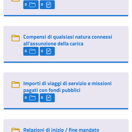
0
0
Compensi di qualsiasi natura connessi
all'assunzione della carica
0
0
Importi di viaggi di servizio e missioni
pagati con fondi pubblici
0
0
Relazioni di inizio / fine mandato