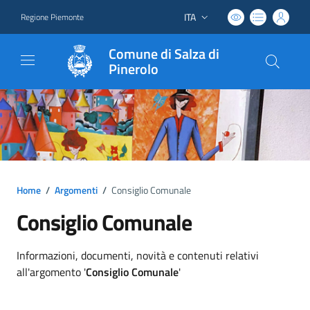
ITA
Regione Piemonte
Lingua attiva:
Comune di Salza di
Pinerolo
Home
/
Argomenti
/
Consiglio Comunale
Consiglio Comunale
Dettagli argomento
Informazioni, documenti, novità e contenuti relativi
all'argomento '
Consiglio Comunale
'