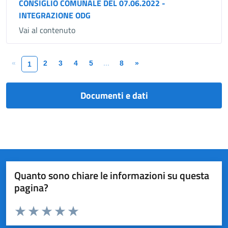
CONSIGLIO COMUNALE DEL 07.06.2022 -
INTEGRAZIONE ODG
Vai al contenuto
«
2
3
4
5
...
8
»
1
Documenti e dati
Quanto sono chiare le informazioni su questa
pagina?
Valuta da 1 a 5 stelle la pagina
Valuta 1 stelle su 5
Valuta 2 stelle su 5
Valuta 3 stelle su 5
Valuta 4 stelle su 5
Valuta 5 stelle su 5