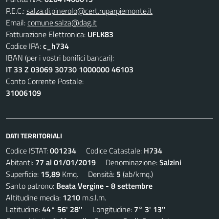
P.E.C.:
salza.di.pinerolo@cert.ruparpiemonte.it
Email:
comune.salza@dag.it
Fatturazione Elettronica:
UFLK83
Codice IPA:
c_h734
IBAN (per i vostri bonifici bancari):
IT 33 Z 03069 30730 1000000 46103
Conto Corrente Postale:
31006109
DATI TERRITORIALI
Codice ISTAT:
001234
Codice Catastale:
H734
Abitanti:
77 al 01/01/2019
Denominazione:
Salzini
Superficie:
15,89
Kmq. Densità:
5
(ab/kmq.)
Santo patrono:
Beata Vergine - 8 settembre
Altitudine media:
1210
m.s.l.m.
Latitudine:
44° 56' 28''
Longitudine:
7° 3' 13''