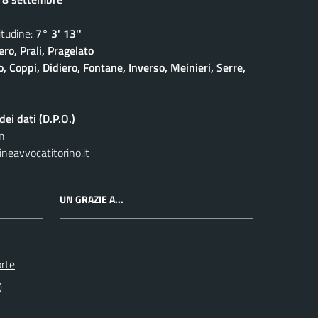
udine:
7° 3' 13''
ro, Prali, Pragelato
 Coppi, Didiero, Fontane, Inverso, Meinieri, Serre,
ei dati (D.P.O.)
m
neavvocatitorino.it
UN GRAZIE A...
orte
)