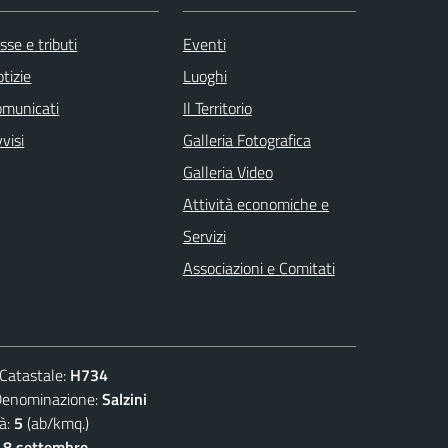
sse e tributi
Eventi
tizie
Luoghi
omunicati
Il Territorio
visi
Galleria Fotografica
Galleria Video
Attività economiche e
Servizi
Associazioni e Comitati
atastale:
H734
ominazione:
Salzini
à:
5
(ab/kmq.)
- 8 settembre