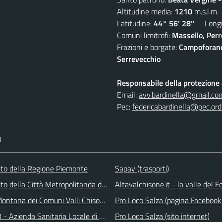
Altitudine media:
1210
m.s.l.m.
Latitudine:
44° 56' 28''
Longit
Comuni limitrofi:
Massello, Perre
Frazioni e borgate:
Campoforano,
Serrevecchio
Responsabile della protezione d
Email:
avv.bardinella@gmail.co
Pec:
federicabardinella@pec.ordi
I
 sito della Regione Piemonte
Sapav (trasporti)
 sito della Città Metropolitanda di Torino
Altavalchisone.it - la valle del F
ontana dei Comuni Valli Chisone e Germanasca
Pro Loco Salza (pagina Facebook
 - Azienda Sanitaria Locale di Collegno e Pinerolo
Pro Loco Salza (sito internet)