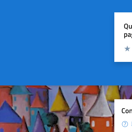
Qu
pa
Valut
Valu
Con