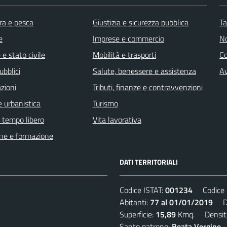
ra e pesca
Giustizia e sicurezza pubblica
Ta
e
Imprese e commercio
No
e stato civile
Mobilità e trasporti
C
ubblici
Salute, benessere e assistenza
Av
zioni
Tributi, finanze e contravvenzioni
 urbanistica
Turismo
e tempo libero
Vita lavorativa
ne e formazione
DATI TERRITORIALI
Codice ISTAT:
001234
Codice C
Abitanti:
77 al 01/01/2019
Den
Superficie:
15,89
Kmq. Densit
Santo patrono:
Beata Vergine 