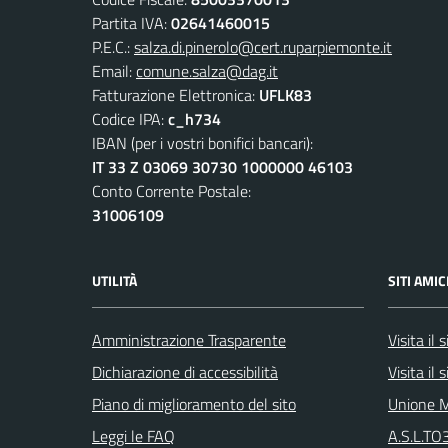
Partita IVA:
02641460015
P.E.C.:
salza.di.pinerolo@cert.ruparpiemonte.it
Email:
comune.salza@dag.it
Fatturazione Elettronica:
UFLK83
Codice IPA:
c_h734
IBAN (per i vostri bonifici bancari):
IT 33 Z 03069 30730 1000000 46103
Conto Corrente Postale:
31006109
UTILITÀ
SITI AMIC
Amministrazione Trasparente
Visita il
Dichiarazione di accessibilità
Visita il
Piano di miglioramento del sito
Unione M
Leggi le FAQ
A.S.L.TO3