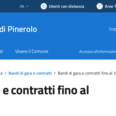
Utenti con dislessia
Aree 
ITA
Lingua attiva:
di Pinerolo
Segu
zi
Vivere il Comune
Accesso all'informazi
te
/
Bandi di gara e contratti
/
Bandi di gara e contratti fino a
e contratti fino al