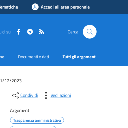
Tematiche
Accedi all'area personale
Facebook
Telegram
RSS
ici su
Cerca
one
Documenti e dati
Tutti gli argomenti
l 31/12/2023
Condividi
Vedi azioni
Argomenti
Trasparenza amministrativa