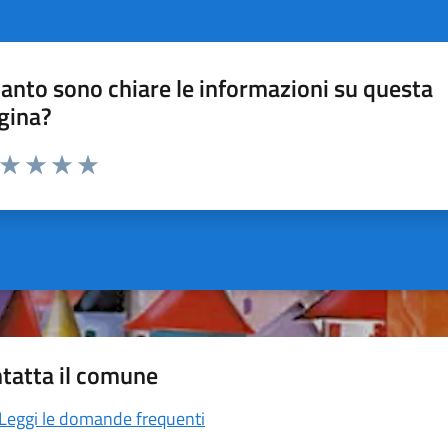
anto sono chiare le informazioni su questa
gina?
a da 1 a 5 stelle la pagina
ta 1 stelle su 5
Valuta 2 stelle su 5
Valuta 3 stelle su 5
Valuta 4 stelle su 5
Valuta 5 stelle su 5
tatta il comune
Leggi le domande frequenti