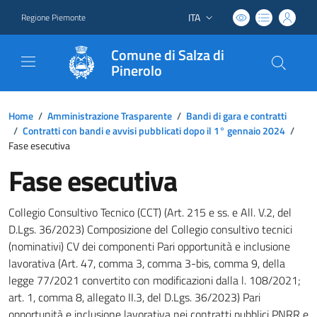
ITA
Regione Piemonte
Lingua attiva:
Comune di Salza di
Pinerolo
Home
/
Amministrazione Trasparente
/
Bandi di gara e contratti
/
Contratti con bandi e avvisi pubblicati dopo il 1° gennaio 2024
/
Fase esecutiva
Fase esecutiva
Collegio Consultivo Tecnico (CCT) (Art. 215 e ss. e All. V.2, del
D.Lgs. 36/2023) Composizione del Collegio consultivo tecnici
(nominativi) CV dei componenti Pari opportunità e inclusione
lavorativa (Art. 47, comma 3, comma 3-bis, comma 9, della
legge 77/2021 convertito con modificazioni dalla l. 108/2021;
art. 1, comma 8, allegato II.3, del D.Lgs. 36/2023) Pari
opportunità e inclusione lavorativa nei contratti pubblici PNRR e