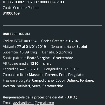
IT 33 Z 03069 30730 1000000 46103
Conto Corrente Postale:
31006109
DATI TERRITORIALI
Codice ISTAT:
001234
Codice Catastale:
H734
Abitanti:
77 al 01/01/2019
Denominazione:
Salzini
Superficie:
15,89
Kmq. Densità:
5
(ab/kmq.)
Santo patrono:
Beata Vergine - 8 settembre
Altitudine media:
1210
m.s.l.m.
Latitudine:
44° 56' 28''
Longitudine:
7° 3' 13''
Comuni limitrofi:
Massello, Perrero, Prali, Pragelato
Frazioni e borgate:
Campoforano, Coppi, Didiero, Fontane,
Inverso, Meinieri, Serre, Serrevecchio
Responsabile della protezione dei dati (D.P.O.)
Email:
avv.bardinella@gmail.com