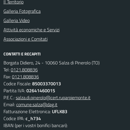
Il Territorio
Galleria Fotografica
Galleria Video
Attività economiche e Servizi
Associazioni e Comitati
CONTATTI E RECAPITI
Borgata Didiero, 24 - 10060 Salza di Pinerolo (TO)
Tel:
0121.808836
Fax:
0121.808836
Codice Fiscale:
85003370013
Partita IVA:
02641460015
P.E.C.:
salza.di.pinerolo@cert.ruparpiemonte.it
Email:
comune.salza@dag.it
Fatturazione Elettronica:
UFLK83
Codice IPA:
c_h734
IBAN (per i vostri bonifici bancari):