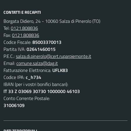
CONTATTI E RECAPITI
Borgata Didiero, 24 - 10060 Salza di Pinerolo (TO)
Tel:
0121.808836
Fax:
0121.808836
Codice Fiscale:
85003370013
Partita IVA:
02641460015
P.E.C.:
salza.di.pinerolo@cert.ruparpiemonte.it
Email:
comune.salza@dag.it
Fatturazione Elettronica:
UFLK83
Codice IPA:
c_h734
IBAN (per i vostri bonifici bancari):
IT 33 Z 03069 30730 1000000 46103
Conto Corrente Postale:
31006109
DATI TERRITORIALI