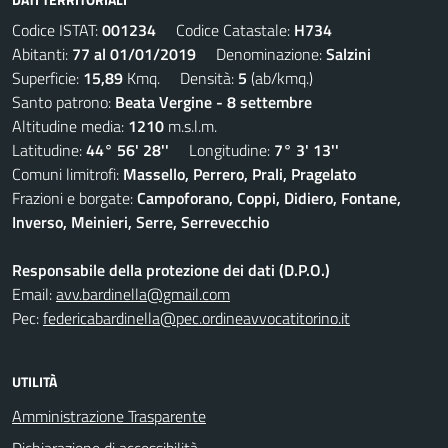
Codice ISTAT:
001234
Codice Catastale:
H734
Abitanti:
77 al 01/01/2019
Denominazione:
Salzini
Superficie:
15,89
Kmq. Densità:
5
(ab/kmq.)
Santo patrono:
Beata Vergine - 8 settembre
Altitudine media:
1210
m.s.l.m.
Latitudine:
44° 56' 28''
Longitudine:
7° 3' 13''
Comuni limitrofi:
Massello, Perrero, Prali, Pragelato
Frazioni e borgate:
Campoforano, Coppi, Didiero, Fontane,
Inverso, Meinieri, Serre, Serrevecchio
Responsabile della protezione dei dati (D.P.O.)
Email:
avv.bardinella@gmail.com
Pec:
federicabardinella@pec.ordineavvocatitorino.it
UTILITÀ
Amministrazione Trasparente