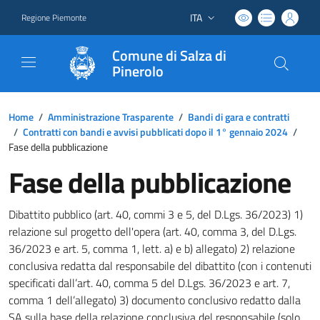
ITA
Regione Piemonte
Lingua attiva:
Comune di Salza di
Pinerolo
Home
/
Amministrazione Trasparente
/
Bandi di gara e contratti
/
Contratti con bandi e avvisi pubblicati dopo il 1° gennaio 2024
/
Fase della pubblicazione
Fase della pubblicazione
Dibattito pubblico (art. 40, commi 3 e 5, del D.Lgs. 36/2023) 1)
relazione sul progetto dell'opera (art. 40, comma 3, del D.Lgs.
36/2023 e art. 5, comma 1, lett. a) e b) allegato) 2) relazione
conclusiva redatta dal responsabile del dibattito (con i contenuti
specificati dall’art. 40, comma 5 del D.Lgs. 36/2023 e art. 7,
comma 1 dell’allegato) 3) documento conclusivo redatto dalla
SA sulla base della relazione conclusiva del responsabile (solo