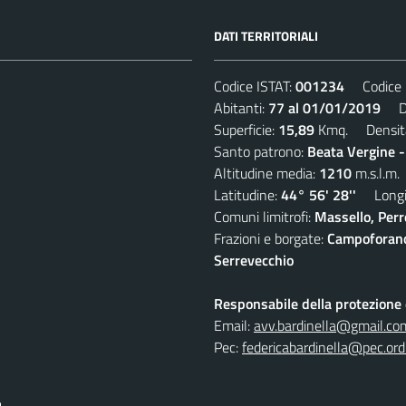
DATI TERRITORIALI
Codice ISTAT:
001234
Codice C
Abitanti:
77 al 01/01/2019
Den
Superficie:
15,89
Kmq. Densit
Santo patrono:
Beata Vergine 
Altitudine media:
1210
m.s.l.m.
Latitudine:
44° 56' 28''
Longit
Comuni limitrofi:
Massello, Perre
Frazioni e borgate:
Campoforano,
Serrevecchio
Responsabile della protezione d
Email:
avv.bardinella@gmail.co
Pec:
federicabardinella@pec.ordi