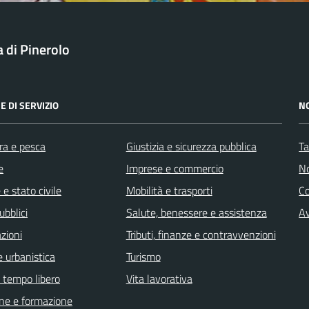
a di Pinerolo
E DI SERVIZIO
N
ra e pesca
Giustizia e sicurezza pubblica
Ta
e
Imprese e commercio
No
e stato civile
Mobilità e trasporti
C
ubblici
Salute, benessere e assistenza
Av
zioni
Tributi, finanze e contravvenzioni
 urbanistica
Turismo
e tempo libero
Vita lavorativa
ne e formazione