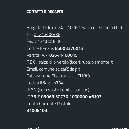
CONTATTI E RECAPITI
Borgata Didiero, 24 - 10060 Salza di Pinerolo (TO)
Tel:
0121.808836
Fax:
0121.808836
Codice Fiscale:
85003370013
Partita IVA:
02641460015
P.E.C.:
salza.di.pinerolo@cert.ruparpiemonte.it
Email:
comune.salza@dag.it
Fatturazione Elettronica:
UFLK83
Codice IPA:
c_h734
IBAN (per i vostri bonifici bancari):
IT 33 Z 03069 30730 1000000 46103
Conto Corrente Postale:
31006109