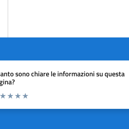
anto sono chiare le informazioni su questa
gina?
a da 1 a 5 stelle la pagina
ta 1 stelle su 5
Valuta 2 stelle su 5
Valuta 3 stelle su 5
Valuta 4 stelle su 5
Valuta 5 stelle su 5