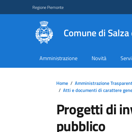
Regione Piemonte
Comune di Salza 
Amministrazione
Novità
Servi
Home
/
Amministrazione Trasparen
/
Atti e documenti di carattere gener
Progetti di i
pubblico