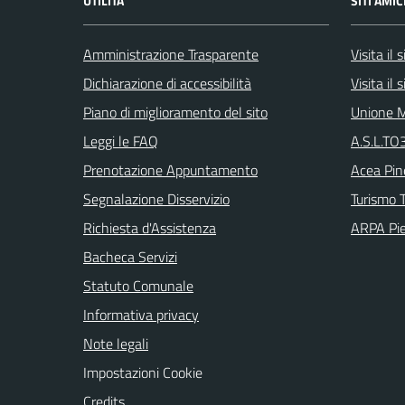
UTILITÀ
SITI AMIC
Amministrazione Trasparente
Visita il
Dichiarazione di accessibilità
Visita il
Piano di miglioramento del sito
Unione M
Leggi le FAQ
A.S.L.TO3
Prenotazione Appuntamento
Acea Pin
Segnalazione Disservizio
Turismo T
Richiesta d'Assistenza
ARPA Pi
Bacheca Servizi
Statuto Comunale
Informativa privacy
Note legali
Impostazioni Cookie
Credits