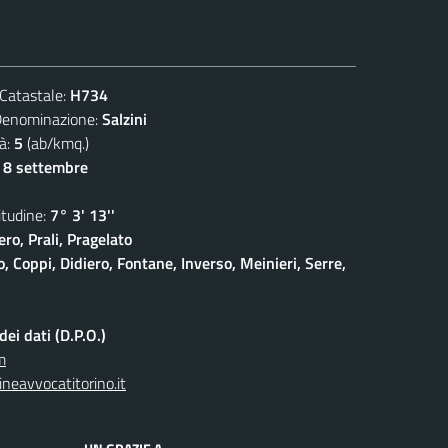
atastale:
H734
ominazione:
Salzini
à:
5
(ab/kmq.)
- 8 settembre
udine:
7° 3' 13''
ro, Prali, Pragelato
 Coppi, Didiero, Fontane, Inverso, Meinieri, Serre,
ei dati (D.P.O.)
m
neavvocatitorino.it