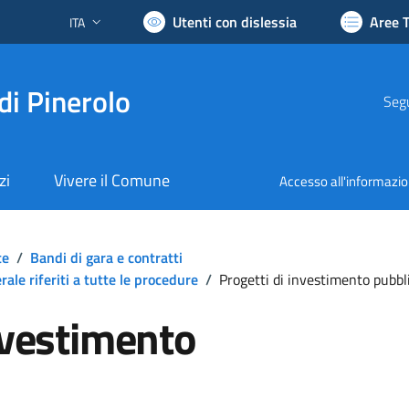
Utenti con dislessia
Aree 
ITA
Lingua attiva:
di Pinerolo
Segu
zi
Vivere il Comune
Accesso all'informazi
te
/
Bandi di gara e contratti
ale riferiti a tutte le procedure
/
Progetti di investimento pubbl
nvestimento