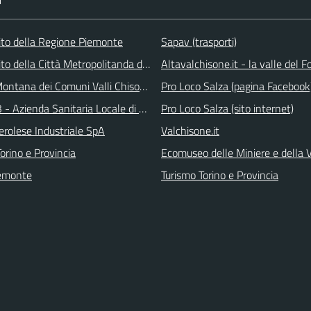
I
 sito della Regione Piemonte
Sapav (trasporti)
 sito della Città Metropolitanda di Torino
Altavalchisone.it - la valle del F
ontana dei Comuni Valli Chisone e Germanasca
Pro Loco Salza (pagina Facebook
 - Azienda Sanitaria Locale di Collegno e Pinerolo
Pro Loco Salza (sito internet)
erolese Industriale SpA
Valchisone.it
orino e Provincia
Ecomuseo delle Miniere e della
emonte
Turismo Torino e Provincia