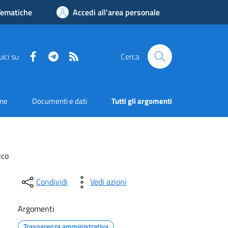
Tematiche
Accedi all'area personale
Facebook
Telegram
RSS
ici su
Cerca
one
Documenti e dati
Tutti gli argomenti
ico
Condividi
Vedi azioni
Argomenti
Trasparenza amministrativa