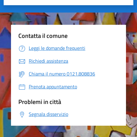
Valuta 1 stelle su 5
Valuta 2 stelle su 5
Valuta 3 stelle su 5
Valuta 4 stelle su 5
Valuta 5 stelle su 5
Contatta il comune
Leggi le domande frequenti
Richiedi assistenza
Chiama il numero 0121.808836
Prenota appuntamento
Problemi in città
Segnala disservizio