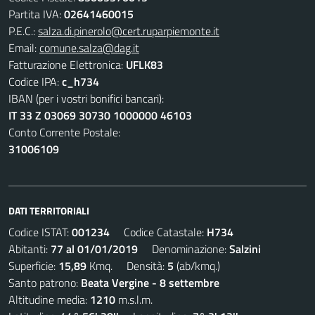
Partita IVA:
02641460015
P.E.C.:
salza.di.pinerolo@cert.ruparpiemonte.it
Email:
comune.salza@dag.it
Fatturazione Elettronica:
UFLK83
Codice IPA:
c_h734
IBAN (per i vostri bonifici bancari):
IT 33 Z 03069 30730 1000000 46103
Conto Corrente Postale:
31006109
DATI TERRITORIALI
Codice ISTAT:
001234
Codice Catastale:
H734
Abitanti:
77 al 01/01/2019
Denominazione:
Salzini
Superficie:
15,89
Kmq. Densità:
5
(ab/kmq.)
Santo patrono:
Beata Vergine - 8 settembre
Altitudine media:
1210
m.s.l.m.