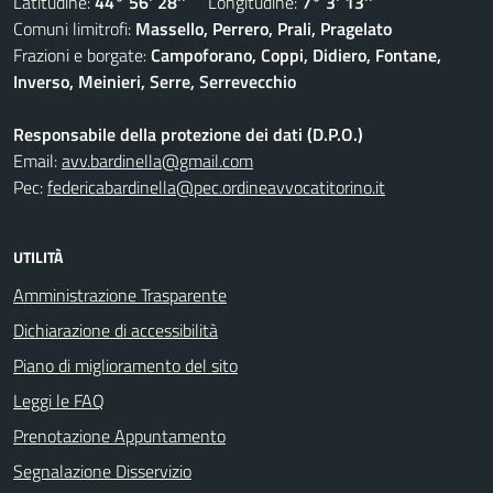
Latitudine:
44° 56' 28''
Longitudine:
7° 3' 13''
Comuni limitrofi:
Massello, Perrero, Prali, Pragelato
Frazioni e borgate:
Campoforano, Coppi, Didiero, Fontane,
Inverso, Meinieri, Serre, Serrevecchio
Responsabile della protezione dei dati (D.P.O.)
Email:
avv.bardinella@gmail.com
Pec:
federicabardinella@pec.ordineavvocatitorino.it
UTILITÀ
Amministrazione Trasparente
Dichiarazione di accessibilità
Piano di miglioramento del sito
Leggi le FAQ
Prenotazione Appuntamento
Segnalazione Disservizio