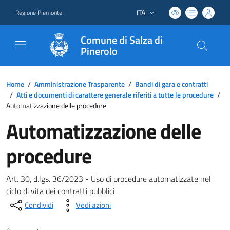
ITA
Regione Piemonte
Lingua attiva:
Comune di Salza di
Pinerolo
Home
/
Amministrazione Trasparente
/
Bandi di gara e contratti
/
Atti e documenti di carattere generale riferiti a tutte le procedure
/
Automatizzazione delle procedure
Automatizzazione delle
procedure
Art. 30, d.lgs. 36/2023 - Uso di procedure automatizzate nel
ciclo di vita dei contratti pubblici
Condividi
Vedi azioni