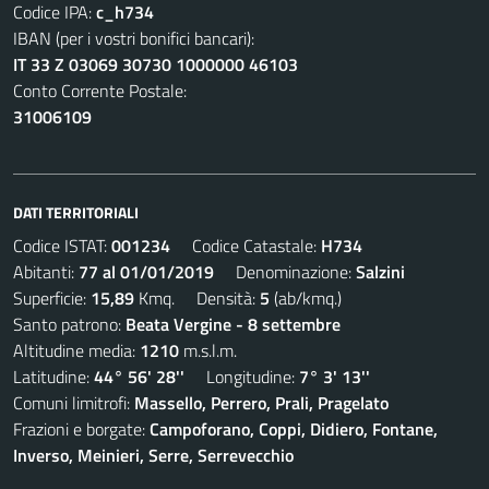
Codice IPA:
c_h734
IBAN (per i vostri bonifici bancari):
IT 33 Z 03069 30730 1000000 46103
Conto Corrente Postale:
31006109
DATI TERRITORIALI
Codice ISTAT:
001234
Codice Catastale:
H734
Abitanti:
77 al 01/01/2019
Denominazione:
Salzini
Superficie:
15,89
Kmq. Densità:
5
(ab/kmq.)
Santo patrono:
Beata Vergine - 8 settembre
Altitudine media:
1210
m.s.l.m.
Latitudine:
44° 56' 28''
Longitudine:
7° 3' 13''
Comuni limitrofi:
Massello, Perrero, Prali, Pragelato
Frazioni e borgate:
Campoforano, Coppi, Didiero, Fontane,
Inverso, Meinieri, Serre, Serrevecchio