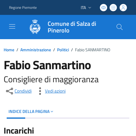
ITA
Regione Piemonte
Lingua attiva:
Comune di Salza di
Pinerolo
Home
/
Amministrazione
/
Politici
/
Fabio SANMARTINO
Fabio Sanmartino
Consigliere di maggioranza
Condividi
Vedi azioni
INDICE DELLA PAGINA
Incarichi