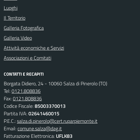
Luoghi
Il Territorio
Galleria Fotografica
Galleria Video
Attività economiche e Servizi
Associazioni e Comitati
CONTATTI E RECAPITI
Borgata Didiero, 24 - 10060 Salza di Pinerolo (TO)
Tel:
0121.808836
Fax:
0121.808836
Codice Fiscale:
85003370013
Partita IVA:
02641460015
P.E.C.:
salza.di.pinerolo@cert.ruparpiemonte.it
Email:
comune.salza@dag.it
Fatturazione Elettronica:
UFLK83