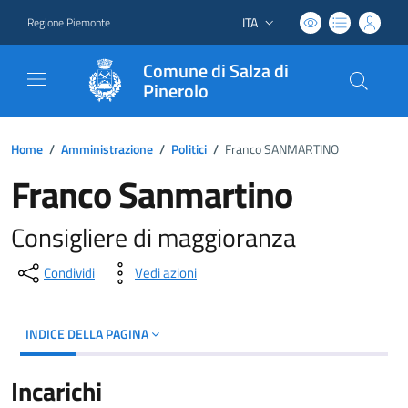
ITA
Regione Piemonte
Lingua attiva:
Comune di Salza di
Pinerolo
Home
/
Amministrazione
/
Politici
/
Franco SANMARTINO
Franco Sanmartino
Consigliere di maggioranza
Condividi
Vedi azioni
INDICE DELLA PAGINA
Incarichi