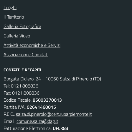
Luoghi
Il Territorio
Galleria Fotografica
Galleria Video
Attività economiche e Servizi
Associazioni e Comitati
CONTATTI E RECAPITI
Borgata Didiero, 24 - 10060 Salza di Pinerolo (TO)
Tel:
0121.808836
Fax:
0121.808836
Codice Fiscale:
85003370013
Partita IVA:
02641460015
P.E.C.:
salza.di.pinerolo@cert.ruparpiemonte.it
Email:
comune.salza@dag.it
Fatturazione Elettronica:
UFLK83