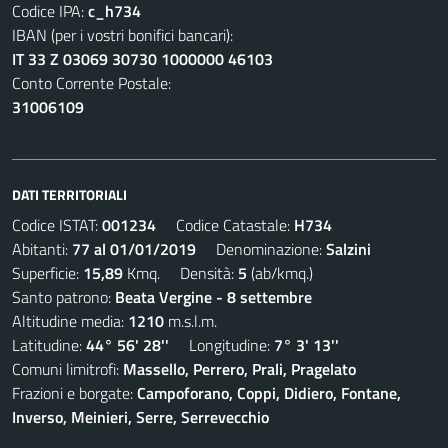
Codice IPA:
c_h734
IBAN (per i vostri bonifici bancari):
IT 33 Z 03069 30730 1000000 46103
Conto Corrente Postale:
31006109
DATI TERRITORIALI
Codice ISTAT:
001234
Codice Catastale:
H734
Abitanti:
77 al 01/01/2019
Denominazione:
Salzini
Superficie:
15,89
Kmq. Densità:
5
(ab/kmq.)
Santo patrono:
Beata Vergine - 8 settembre
Altitudine media:
1210
m.s.l.m.
Latitudine:
44° 56' 28''
Longitudine:
7° 3' 13''
Comuni limitrofi:
Massello, Perrero, Prali, Pragelato
Frazioni e borgate:
Campoforano, Coppi, Didiero, Fontane,
Inverso, Meinieri, Serre, Serrevecchio