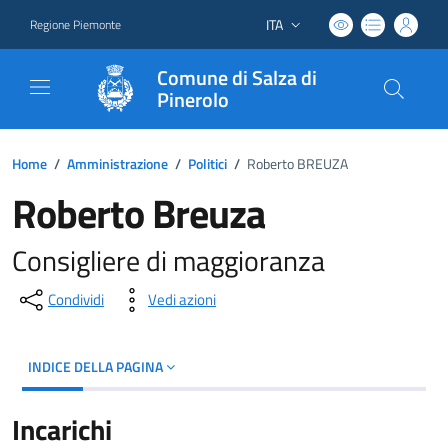
ITA
Regione Piemonte
Lingua attiva:
Comune di Salza di
Pinerolo
Home
/
Amministrazione
/
Politici
/
Roberto BREUZA
Roberto Breuza
Consigliere di maggioranza
Condividi
Vedi azioni
INDICE DELLA PAGINA
Incarichi