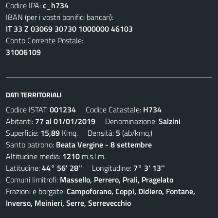
Codice IPA:
c_h734
IBAN (per i vostri bonifici bancari):
IT 33 Z 03069 30730 1000000 46103
Conto Corrente Postale:
31006109
DATI TERRITORIALI
Codice ISTAT:
001234
Codice Catastale:
H734
Abitanti:
77 al 01/01/2019
Denominazione:
Salzini
Superficie:
15,89
Kmq. Densità:
5
(ab/kmq.)
Santo patrono:
Beata Vergine - 8 settembre
Altitudine media:
1210
m.s.l.m.
Latitudine:
44° 56' 28''
Longitudine:
7° 3' 13''
Comuni limitrofi:
Massello, Perrero, Prali, Pragelato
Frazioni e borgate:
Campoforano, Coppi, Didiero, Fontane,
Inverso, Meinieri, Serre, Serrevecchio