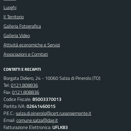
Luoghi
Il Territorio
Galleria Fotografica
Galleria Video
Attività economiche e Servizi
Associazioni e Comitati
CONTATTI E RECAPITI
Borgata Didiero, 24 - 10060 Salza di Pinerolo (TO)
Tel:
0121.808836
Fax:
0121.808836
Codice Fiscale:
85003370013
Partita IVA:
02641460015
P.E.C.:
salza.di.pinerolo@cert.ruparpiemonte.it
Email:
comune.salza@dag.it
Fatturazione Elettronica:
UFLK83