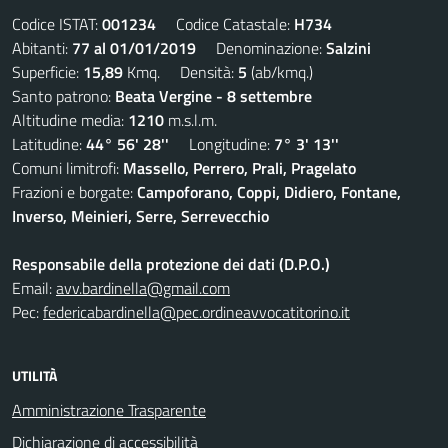
Codice ISTAT:
001234
Codice Catastale:
H734
Abitanti:
77 al 01/01/2019
Denominazione:
Salzini
Superficie:
15,89
Kmq. Densità:
5
(ab/kmq.)
Santo patrono:
Beata Vergine - 8 settembre
Altitudine media:
1210
m.s.l.m.
Latitudine:
44° 56' 28''
Longitudine:
7° 3' 13''
Comuni limitrofi:
Massello, Perrero, Prali, Pragelato
Frazioni e borgate:
Campoforano, Coppi, Didiero, Fontane,
Inverso, Meinieri, Serre, Serrevecchio
Responsabile della protezione dei dati (D.P.O.)
Email:
avv.bardinella@gmail.com
Pec:
federicabardinella@pec.ordineavvocatitorino.it
UTILITÀ
Amministrazione Trasparente
Dichiarazione di accessibilità