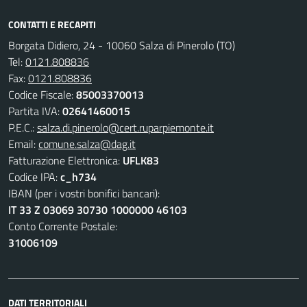
CONTATTI E RECAPITI
Borgata Didiero, 24 - 10060 Salza di Pinerolo (TO)
Tel:
0121.808836
Fax:
0121.808836
Codice Fiscale:
85003370013
Partita IVA:
02641460015
P.E.C.:
salza.di.pinerolo@cert.ruparpiemonte.it
Email:
comune.salza@dag.it
Fatturazione Elettronica:
UFLK83
Codice IPA:
c_h734
IBAN (per i vostri bonifici bancari):
IT 33 Z 03069 30730 1000000 46103
Conto Corrente Postale:
31006109
DATI TERRITORIALI