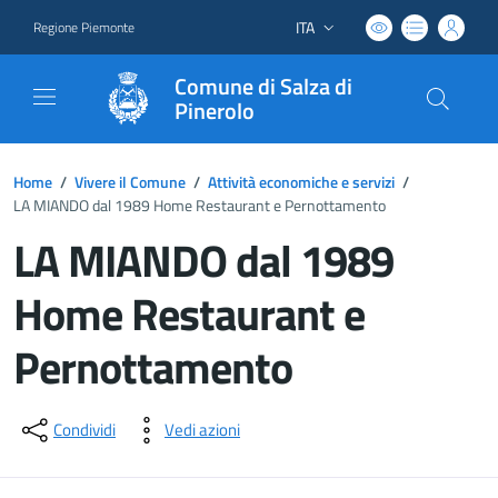
ITA
Regione Piemonte
Lingua attiva:
Comune di Salza di
Pinerolo
Home
/
Vivere il Comune
/
Attività economiche e servizi
/
LA MIANDO dal 1989 Home Restaurant e Pernottamento
LA MIANDO dal 1989
Home Restaurant e
Pernottamento
Dettagli del documento
Condividi
Vedi azioni