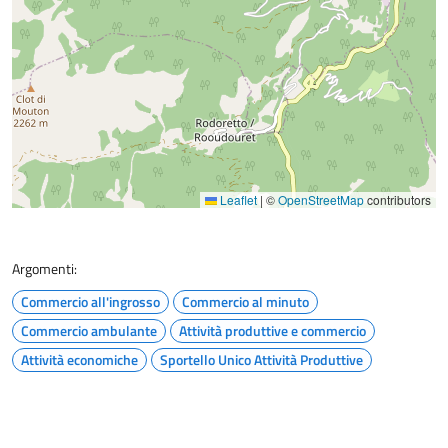
Leaflet
|
©
OpenStreetMap
contributors
Argomenti:
Commercio all'ingrosso
Commercio al minuto
Commercio ambulante
Attività produttive e commercio
Attività economiche
Sportello Unico Attività Produttive