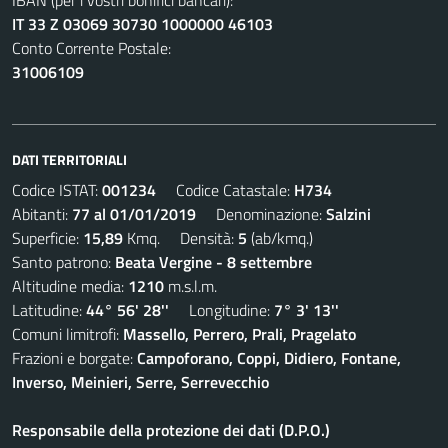
IBAN (per i vostri bonifici bancari):
IT 33 Z 03069 30730 1000000 46103
Conto Corrente Postale:
31006109
DATI TERRITORIALI
Codice ISTAT:
001234
Codice Catastale:
H734
Abitanti:
77 al 01/01/2019
Denominazione:
Salzini
Superficie:
15,89
Kmq. Densità:
5
(ab/kmq.)
Santo patrono:
Beata Vergine - 8 settembre
Altitudine media:
1210
m.s.l.m.
Latitudine:
44° 56' 28''
Longitudine:
7° 3' 13''
Comuni limitrofi:
Massello, Perrero, Prali, Pragelato
Frazioni e borgate:
Campoforano, Coppi, Didiero, Fontane,
Inverso, Meinieri, Serre, Serrevecchio
Responsabile della protezione dei dati (D.P.O.)