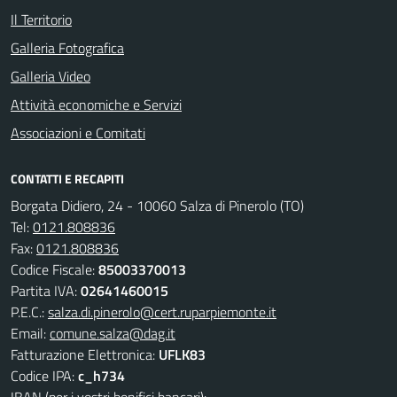
Il Territorio
Galleria Fotografica
Galleria Video
Attività economiche e Servizi
Associazioni e Comitati
CONTATTI E RECAPITI
Borgata Didiero, 24 - 10060 Salza di Pinerolo (TO)
Tel:
0121.808836
Fax:
0121.808836
Codice Fiscale:
85003370013
Partita IVA:
02641460015
P.E.C.:
salza.di.pinerolo@cert.ruparpiemonte.it
Email:
comune.salza@dag.it
Fatturazione Elettronica:
UFLK83
Codice IPA:
c_h734