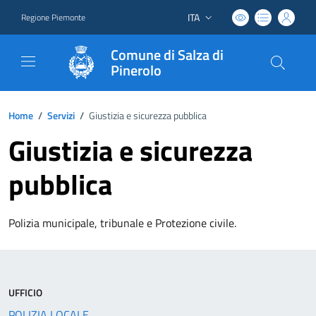
ITA
Regione Piemonte
Lingua attiva:
Comune di Salza di
Pinerolo
Home
/
Servizi
/
Giustizia e sicurezza pubblica
Giustizia e sicurezza
pubblica
Polizia municipale, tribunale e Protezione civile.
UFFICIO
POLIZIA LOCALE