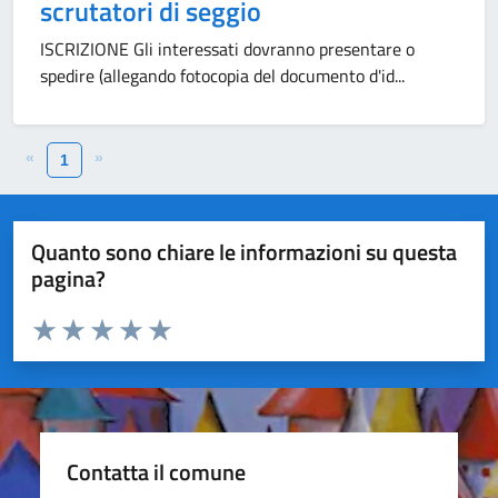
scrutatori di seggio
ISCRIZIONE Gli interessati dovranno presentare o
spedire (allegando fotocopia del documento d'id...
«
»
1
Quanto sono chiare le informazioni su questa
pagina?
Valuta da 1 a 5 stelle la pagina
Valuta 1 stelle su 5
Valuta 2 stelle su 5
Valuta 3 stelle su 5
Valuta 4 stelle su 5
Valuta 5 stelle su 5
Contatta il comune