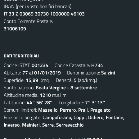
IBAN (per i vostri bonifici bancari):
IT 33 Z 03069 30730 1000000 46103
Conto Corrente Postale:
31006109
DATI TERRITORIALI
Codice ISTAT:
001234
Codice Catastale:
H734
Abitanti:
77 al 01/01/2019
Denominazione:
Salzini
Superficie:
15,89
Kmq. Densità:
5
(ab/kmq.)
Santo patrono:
Beata Vergine - 8 settembre
Altitudine media:
1210
m.s.l.m.
Latitudine:
44° 56' 28''
Longitudine:
7° 3' 13''
Comuni limitrofi:
Massello, Perrero, Prali, Pragelato
Frazioni e borgate:
Campoforano, Coppi, Didiero, Fontane,
Inverso, Meinieri, Serre, Serrevecchio