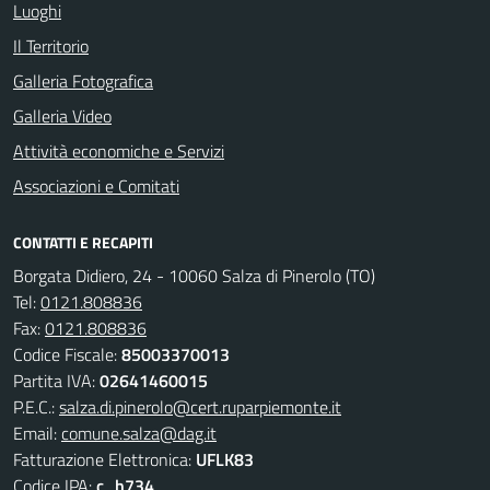
Luoghi
Il Territorio
Galleria Fotografica
Galleria Video
Attività economiche e Servizi
Associazioni e Comitati
CONTATTI E RECAPITI
Borgata Didiero, 24 - 10060 Salza di Pinerolo (TO)
Tel:
0121.808836
Fax:
0121.808836
Codice Fiscale:
85003370013
Partita IVA:
02641460015
P.E.C.:
salza.di.pinerolo@cert.ruparpiemonte.it
Email:
comune.salza@dag.it
Fatturazione Elettronica:
UFLK83
Codice IPA:
c_h734