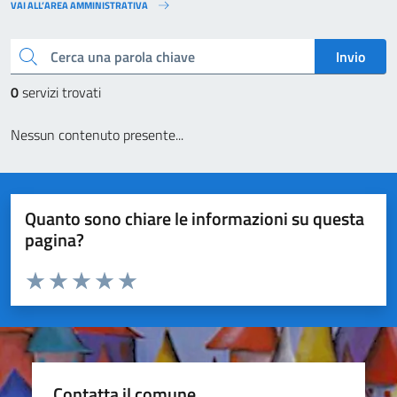
VAI ALL’AREA AMMINISTRATIVA
Cerca una parola chiave
Invio
0
servizi trovati
Nessun contenuto presente...
Quanto sono chiare le informazioni su questa
pagina?
Valuta da 1 a 5 stelle la pagina
Valuta 1 stelle su 5
Valuta 2 stelle su 5
Valuta 3 stelle su 5
Valuta 4 stelle su 5
Valuta 5 stelle su 5
Contatta il comune