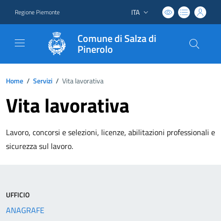
ITA
Regione Piemonte
Lingua attiva:
Comune di Salza di
Pinerolo
Home
/
Servizi
/
Vita lavorativa
Vita lavorativa
Lavoro, concorsi e selezioni, licenze, abilitazioni professionali e
sicurezza sul lavoro.
UFFICIO
ANAGRAFE