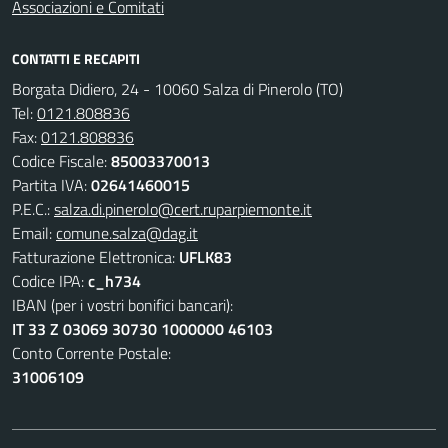
Associazioni e Comitati
CONTATTI E RECAPITI
Borgata Didiero, 24 - 10060 Salza di Pinerolo (TO)
Tel:
0121.808836
Fax:
0121.808836
Codice Fiscale:
85003370013
Partita IVA:
02641460015
P.E.C.:
salza.di.pinerolo@cert.ruparpiemonte.it
Email:
comune.salza@dag.it
Fatturazione Elettronica:
UFLK83
Codice IPA:
c_h734
IBAN (per i vostri bonifici bancari):
IT 33 Z 03069 30730 1000000 46103
Conto Corrente Postale:
31006109