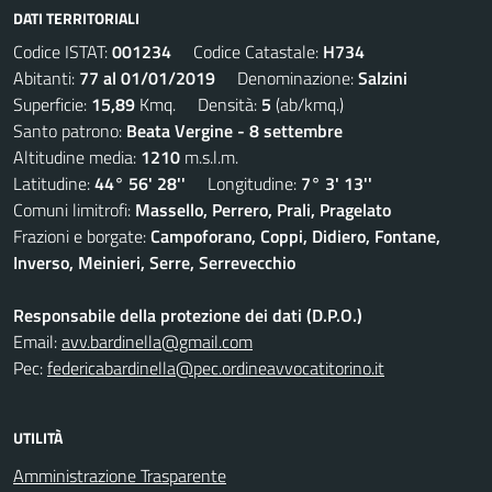
DATI TERRITORIALI
Codice ISTAT:
001234
Codice Catastale:
H734
Abitanti:
77 al 01/01/2019
Denominazione:
Salzini
Superficie:
15,89
Kmq. Densità:
5
(ab/kmq.)
Santo patrono:
Beata Vergine - 8 settembre
Altitudine media:
1210
m.s.l.m.
Latitudine:
44° 56' 28''
Longitudine:
7° 3' 13''
Comuni limitrofi:
Massello, Perrero, Prali, Pragelato
Frazioni e borgate:
Campoforano, Coppi, Didiero, Fontane,
Inverso, Meinieri, Serre, Serrevecchio
Responsabile della protezione dei dati (D.P.O.)
Email:
avv.bardinella@gmail.com
Pec:
federicabardinella@pec.ordineavvocatitorino.it
UTILITÀ
Amministrazione Trasparente