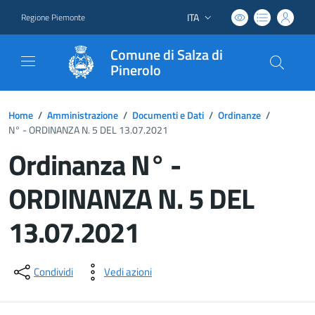
ITA
Regione Piemonte
Lingua attiva:
Comune di Salza di
Pinerolo
Home
/
Amministrazione
/
Documenti e Dati
/
Ordinanze
/
N° - ORDINANZA N. 5 DEL 13.07.2021
Ordinanza N° -
ORDINANZA N. 5 DEL
13.07.2021
Dettagli del documento
Condividi
Vedi azioni