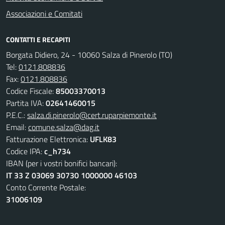
Associazioni e Comitati
CONTATTI E RECAPITI
Borgata Didiero, 24 - 10060 Salza di Pinerolo (TO)
Tel:
0121.808836
Fax:
0121.808836
Codice Fiscale:
85003370013
Partita IVA:
02641460015
P.E.C.:
salza.di.pinerolo@cert.ruparpiemonte.it
Email:
comune.salza@dag.it
Fatturazione Elettronica:
UFLK83
Codice IPA:
c_h734
IBAN (per i vostri bonifici bancari):
IT 33 Z 03069 30730 1000000 46103
Conto Corrente Postale:
31006109