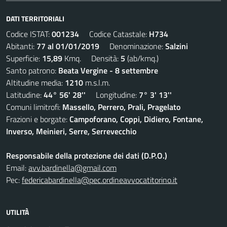
DATI TERRITORIALI
Codice ISTAT:
001234
Codice Catastale:
H734
Abitanti:
77 al 01/01/2019
Denominazione:
Salzini
Superficie:
15,89
Kmq. Densità:
5
(ab/kmq.)
Santo patrono:
Beata Vergine - 8 settembre
Altitudine media:
1210
m.s.l.m.
Latitudine:
44° 56' 28''
Longitudine:
7° 3' 13''
Comuni limitrofi:
Massello, Perrero, Prali, Pragelato
Frazioni e borgate:
Campoforano, Coppi, Didiero, Fontane,
Inverso, Meinieri, Serre, Serrevecchio
Responsabile della protezione dei dati (D.P.O.)
Email:
avv.bardinella@gmail.com
Pec:
federicabardinella@pec.ordineavvocatitorino.it
UTILITÀ