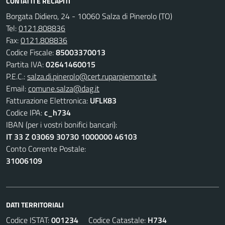
CONTATTI E RECAPITI
Borgata Didiero, 24 - 10060 Salza di Pinerolo (TO)
Tel:
0121.808836
Fax:
0121.808836
Codice Fiscale:
85003370013
Partita IVA:
02641460015
P.E.C.:
salza.di.pinerolo@cert.ruparpiemonte.it
Email:
comune.salza@dag.it
Fatturazione Elettronica:
UFLK83
Codice IPA:
c_h734
IBAN (per i vostri bonifici bancari):
IT 33 Z 03069 30730 1000000 46103
Conto Corrente Postale:
31006109
DATI TERRITORIALI
Codice ISTAT:
001234
Codice Catastale:
H734