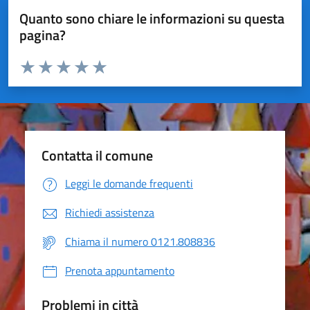
Quanto sono chiare le informazioni su questa
pagina?
Valuta da 1 a 5 stelle la pagina
Valuta 1 stelle su 5
Valuta 2 stelle su 5
Valuta 3 stelle su 5
Valuta 4 stelle su 5
Valuta 5 stelle su 5
Contatta il comune
Leggi le domande frequenti
Richiedi assistenza
Chiama il numero 0121.808836
Prenota appuntamento
Problemi in città