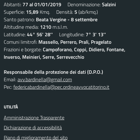
Abitanti:
77 al 01/01/2019
Denominazione:
Salzini
Superficie:
15,89
Kmq. Densità:
5
(ab/kmq.)
Santo patrono:
Beata Vergine - 8 settembre
Altitudine media:
1210
m.s.l.m.
Latitudine:
44° 56' 28''
Longitudine:
7° 3' 13''
Comuni limitrofi:
Massello, Perrero, Prali, Pragelato
Frazioni e borgate:
Campoforano, Coppi, Didiero, Fontane,
Inverso, Meinieri, Serre, Serrevecchio
Responsabile della protezione dei dati (D.P.O.)
Email:
avv.bardinella@gmail.com
Pec:
federicabardinella@pec.ordineavvocatitorino.it
UTILITÀ
Amministrazione Trasparente
Dichiarazione di accessibilità
Piano di miglioramento del sito