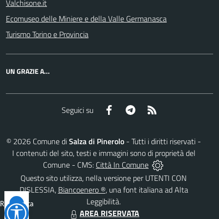
Valchisone.it
Ecomuseo delle Miniere e della Valle Germanasca
Turismo Torino e Provincia
UN GRAZIE A...
Facebook
Telegram
RSS
Seguici su
©
2026
Comune di
Salza di Pinerolo
- Tutti i diritti riservati -
I contenuti del sito, testi e immagini sono di proprietà del
Comune - CMS:
Città In Comune
Questo sito utilizza, nella versione per UTENTI CON
DISLESSIA,
Biancoenero ®
, una font italiana ad Alta
Leggibilità.
Reimposta
AREA RISERVATA
tutto