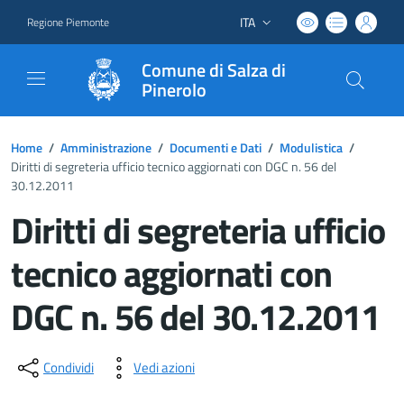
ITA
Regione Piemonte
Lingua attiva:
Comune di Salza di
Pinerolo
Home
/
Amministrazione
/
Documenti e Dati
/
Modulistica
/
Diritti di segreteria ufficio tecnico aggiornati con DGC n. 56 del
30.12.2011
Diritti di segreteria ufficio
tecnico aggiornati con
DGC n. 56 del 30.12.2011
Dettagli del documento
Condividi
Vedi azioni