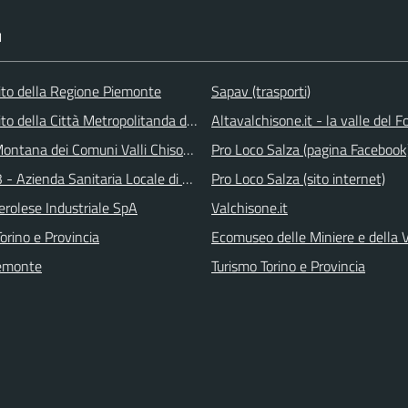
I
 sito della Regione Piemonte
Sapav (trasporti)
 sito della Città Metropolitanda di Torino
Altavalchisone.it - la valle del F
ontana dei Comuni Valli Chisone e Germanasca
Pro Loco Salza (pagina Facebook
 - Azienda Sanitaria Locale di Collegno e Pinerolo
Pro Loco Salza (sito internet)
erolese Industriale SpA
Valchisone.it
orino e Provincia
Ecomuseo delle Miniere e della
emonte
Turismo Torino e Provincia