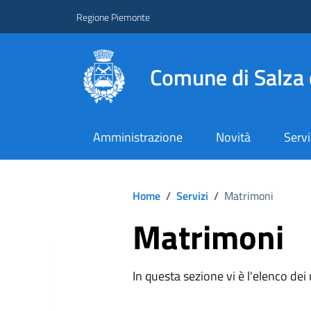
Regione Piemonte
Comune di Salza 
Amministrazione
Novità
Servi
Home
/
Servizi
/
Matrimoni
Matrimoni
In questa sezione vi è l'elenco dei 