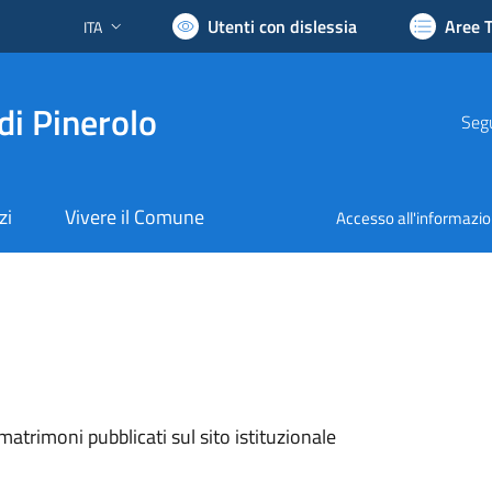
Utenti con dislessia
Aree 
ITA
Lingua attiva:
di Pinerolo
Segu
zi
Vivere il Comune
Accesso all'informazi
matrimoni pubblicati sul sito istituzionale