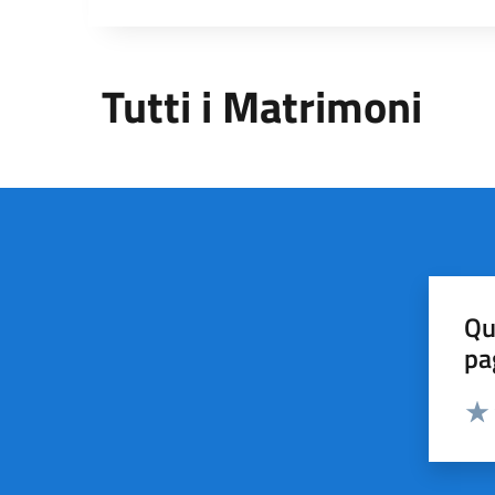
Tutti i Matrimoni
Qu
pa
Valut
Valu