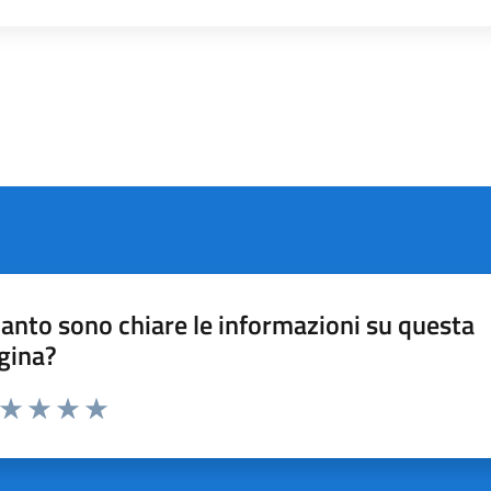
anto sono chiare le informazioni su questa
gina?
a da 1 a 5 stelle la pagina
ta 1 stelle su 5
Valuta 2 stelle su 5
Valuta 3 stelle su 5
Valuta 4 stelle su 5
Valuta 5 stelle su 5