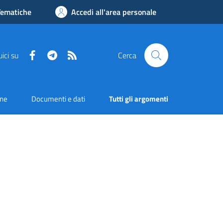
Tematiche
Accedi all'area personale
Facebook
Telegram
RSS
ici su
Cerca
one
Documenti e dati
Tutti gli argomenti