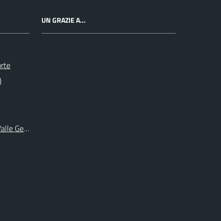
UN GRAZIE A...
orte
)
 Valle Germanasca