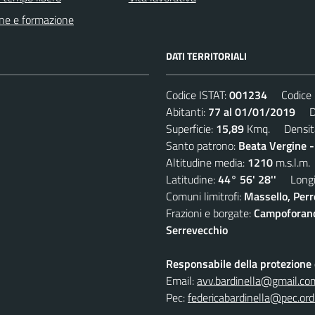
ne e formazione
DATI TERRITORIALI
Codice ISTAT:
001234
Codice C
Abitanti:
77 al 01/01/2019
Den
Superficie:
15,89
Kmq. Densit
Santo patrono:
Beata Vergine 
Altitudine media:
1210
m.s.l.m.
Latitudine:
44° 56' 28''
Longit
Comuni limitrofi:
Massello, Perre
Frazioni e borgate:
Campoforano,
Serrevecchio
Responsabile della protezione d
Email:
avv.bardinella@gmail.co
Pec:
federicabardinella@pec.ordi