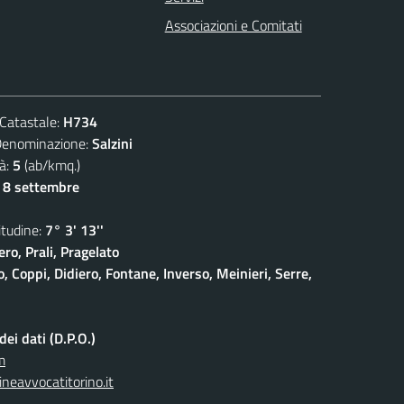
Associazioni e Comitati
atastale:
H734
ominazione:
Salzini
à:
5
(ab/kmq.)
- 8 settembre
udine:
7° 3' 13''
ro, Prali, Pragelato
 Coppi, Didiero, Fontane, Inverso, Meinieri, Serre,
ei dati (D.P.O.)
m
neavvocatitorino.it