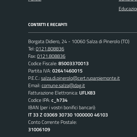
Educazio
CONTATTI E RECAPITI
Borgata Didiero, 24 - 10060 Salza di Pinerolo (TO)
Tel:
0121.808836
Fax:
0121.808836
Codice Fiscale:
85003370013
Partita IVA:
02641460015
P.E.C.:
salza.di.pinerolo@cert.ruparpiemonte.it
Email:
comune.salza@dag.it
Fatturazione Elettronica:
UFLK83
Codice IPA:
c_h734
IBAN (per i vostri bonifici bancari):
IT 33 Z 03069 30730 1000000 46103
Conto Corrente Postale:
31006109