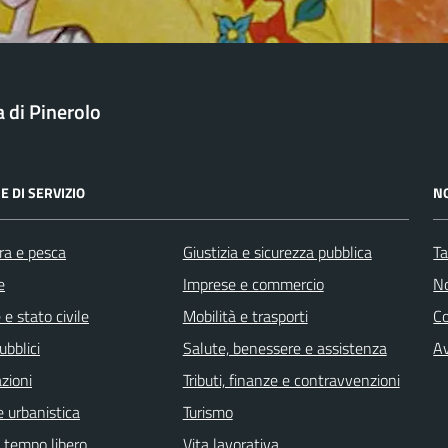
a di Pinerolo
E DI SERVIZIO
N
ra e pesca
Giustizia e sicurezza pubblica
Ta
e
Imprese e commercio
No
e stato civile
Mobilità e trasporti
C
ubblici
Salute, benessere e assistenza
Av
zioni
Tributi, finanze e contravvenzioni
 urbanistica
Turismo
e tempo libero
Vita lavorativa