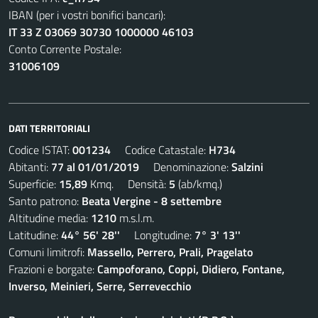
IBAN (per i vostri bonifici bancari):
IT 33 Z 03069 30730 1000000 46103
Conto Corrente Postale:
31006109
DATI TERRITORIALI
Codice ISTAT:
001234
Codice Catastale:
H734
Abitanti:
77 al 01/01/2019
Denominazione:
Salzini
Superficie:
15,89
Kmq. Densità:
5
(ab/kmq.)
Santo patrono:
Beata Vergine - 8 settembre
Altitudine media:
1210
m.s.l.m.
Latitudine:
44° 56' 28''
Longitudine:
7° 3' 13''
Comuni limitrofi:
Massello, Perrero, Prali, Pragelato
Frazioni e borgate:
Campoforano, Coppi, Didiero, Fontane,
Inverso, Meinieri, Serre, Serrevecchio