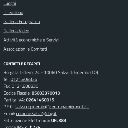
Luoghi
Il Territorio
Galleria Fotografica
Galleria Video
Attività economiche e Servizi
Associazioni e Comitati
CONTATTI E RECAPITI
Borgata Didiero, 24 - 10060 Salza di Pinerolo (TO)
Tel:
0121.808836
Fax:
0121.808836
Codice Fiscale:
85003370013
Partita IVA:
02641460015
P.E.C.:
salza.di.pinerolo@cert.ruparpiemonte.it
Email:
comune.salza@dag.it
Fatturazione Elettronica:
UFLK83
Codice IPA:
c_h734