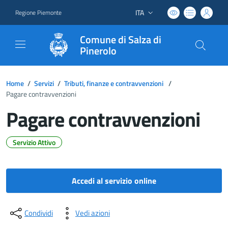
ITA
Regione Piemonte
Lingua attiva:
Comune di Salza di
Pinerolo
Home
/
Servizi
/
Tributi, finanze e contravvenzioni
/
Pagare contravvenzioni
Pagare contravvenzioni
Servizio Attivo
Dettagli del documento
Accedi al servizio online
Condividi
Vedi azioni