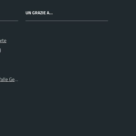
UN GRAZIE A...
orte
)
 Valle Germanasca