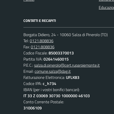
Educazio
CONTATTI E RECAPITI
Borgata Didiero, 24 - 10060 Salza di Pinerolo (TO)
Tel:
0121.808836
Fax:
0121.808836
Codice Fiscale:
85003370013
Partita IVA:
02641460015
P.E.C.:
salza.di.pinerolo@cert.ruparpiemonte.it
Email:
comune.salza@dag.it
Fatturazione Elettronica:
UFLK83
Codice IPA:
c_h734
IBAN (per i vostri bonifici bancari):
IT 33 Z 03069 30730 1000000 46103
Conto Corrente Postale:
31006109