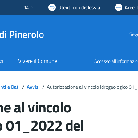
Utenti con dislessia
Aree 
ITA
Lingua attiva:
di Pinerolo
Segu
zi
Vivere il Comune
Accesso all'informazi
ti e Dati
/
Avvisi
/
Autorizzazione al vincolo idrogeologico 0
e al vincolo
o 01_2022 del