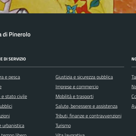
a di Pinerolo
E DI SERVIZIO
N
ra e pesca
Giustizia e sicurezza pubblica
Ta
e
Imprese e commercio
No
e stato civile
Mobilità e trasporti
C
ubblici
Salute, benessere e assistenza
Av
zioni
Tributi, finanze e contravvenzioni
 urbanistica
Turismo
e tempo libero
Vita lavorativa