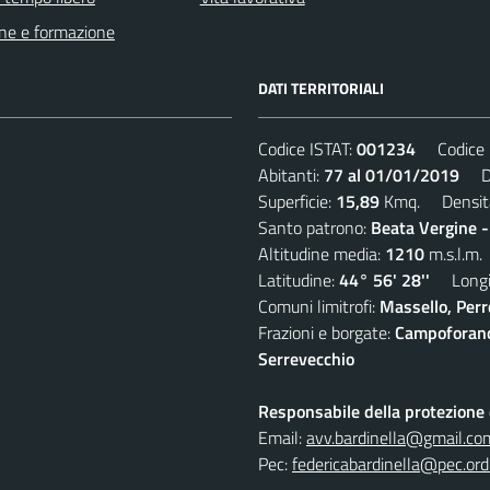
ne e formazione
DATI TERRITORIALI
Codice ISTAT:
001234
Codice C
Abitanti:
77 al 01/01/2019
Den
Superficie:
15,89
Kmq. Densit
Santo patrono:
Beata Vergine 
Altitudine media:
1210
m.s.l.m.
Latitudine:
44° 56' 28''
Longit
Comuni limitrofi:
Massello, Perre
Frazioni e borgate:
Campoforano,
Serrevecchio
Responsabile della protezione d
Email:
avv.bardinella@gmail.co
Pec:
federicabardinella@pec.ordi