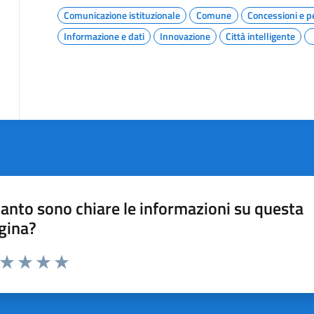
Comunicazione istituzionale
Comune
Concessioni e 
Informazione e dati
Innovazione
Città intelligente
anto sono chiare le informazioni su questa
gina?
a da 1 a 5 stelle la pagina
ta 1 stelle su 5
Valuta 2 stelle su 5
Valuta 3 stelle su 5
Valuta 4 stelle su 5
Valuta 5 stelle su 5