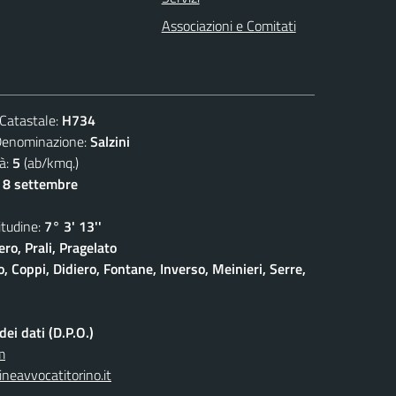
Associazioni e Comitati
atastale:
H734
ominazione:
Salzini
à:
5
(ab/kmq.)
- 8 settembre
udine:
7° 3' 13''
ro, Prali, Pragelato
 Coppi, Didiero, Fontane, Inverso, Meinieri, Serre,
ei dati (D.P.O.)
m
neavvocatitorino.it