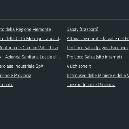
I
 sito della Regione Piemonte
Sapav (trasporti)
 sito della Città Metropolitanda di Torino
Altavalchisone.it - la valle del F
ontana dei Comuni Valli Chisone e Germanasca
Pro Loco Salza (pagina Facebook
 - Azienda Sanitaria Locale di Collegno e Pinerolo
Pro Loco Salza (sito internet)
erolese Industriale SpA
Valchisone.it
orino e Provincia
Ecomuseo delle Miniere e della
emonte
Turismo Torino e Provincia