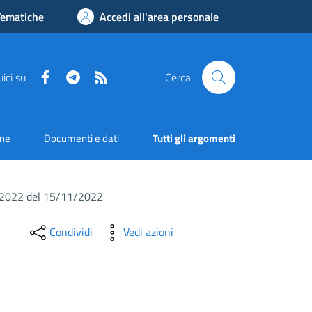
Tematiche
Accedi all'area personale
Facebook
Telegram
RSS
ici su
Cerca
one
Documenti e dati
Tutti gli argomenti
1_2022 del 15/11/2022
Condividi
Vedi azioni