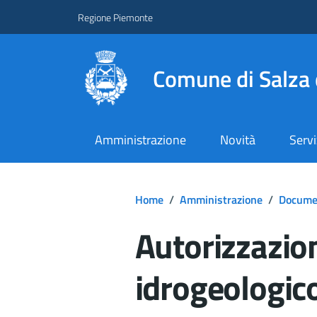
Regione Piemonte
Comune di Salza 
Amministrazione
Novità
Servi
Home
/
Amministrazione
/
Documen
Autorizzazion
idrogeologic