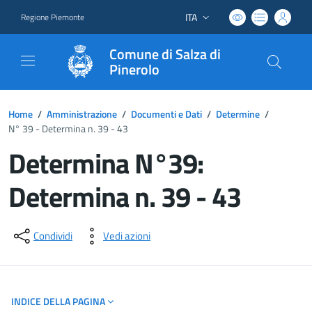
ITA
Regione Piemonte
Lingua attiva:
Comune di Salza di
Pinerolo
Home
/
Amministrazione
/
Documenti e Dati
/
Determine
/
N° 39 - Determina n. 39 - 43
Determina N°39:
Determina n. 39 - 43
Dettagli del documento
Condividi
Vedi azioni
INDICE DELLA PAGINA