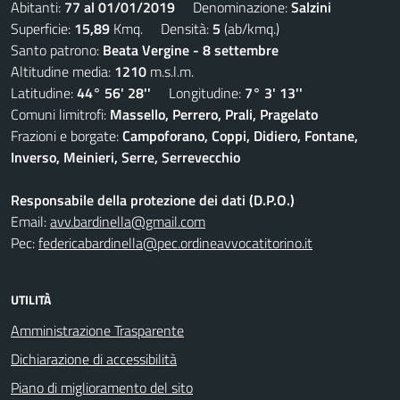
Abitanti:
77 al 01/01/2019
Denominazione:
Salzini
Superficie:
15,89
Kmq. Densità:
5
(ab/kmq.)
Santo patrono:
Beata Vergine - 8 settembre
Altitudine media:
1210
m.s.l.m.
Latitudine:
44° 56' 28''
Longitudine:
7° 3' 13''
Comuni limitrofi:
Massello, Perrero, Prali, Pragelato
Frazioni e borgate:
Campoforano, Coppi, Didiero, Fontane,
Inverso, Meinieri, Serre, Serrevecchio
Responsabile della protezione dei dati (D.P.O.)
Email:
avv.bardinella@gmail.com
Pec:
federicabardinella@pec.ordineavvocatitorino.it
UTILITÀ
Amministrazione Trasparente
Dichiarazione di accessibilità
Piano di miglioramento del sito