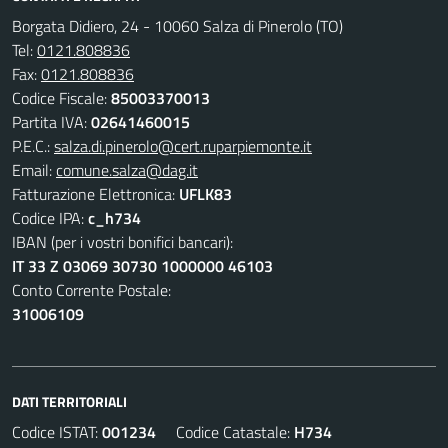
Borgata Didiero, 24 - 10060 Salza di Pinerolo (TO)
Tel:
0121.808836
Fax:
0121.808836
Codice Fiscale:
85003370013
Partita IVA:
02641460015
P.E.C.:
salza.di.pinerolo@cert.ruparpiemonte.it
Email:
comune.salza@dag.it
Fatturazione Elettronica:
UFLK83
Codice IPA:
c_h734
IBAN (per i vostri bonifici bancari):
IT 33 Z 03069 30730 1000000 46103
Conto Corrente Postale:
31006109
DATI TERRITORIALI
Codice ISTAT:
001234
Codice Catastale:
H734