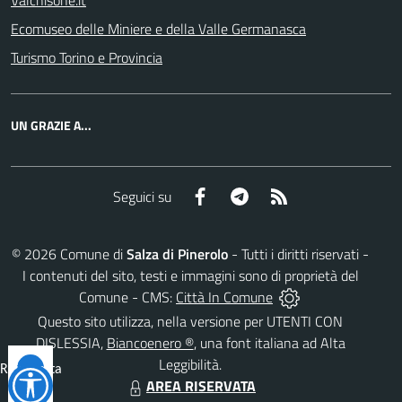
Valchisone.it
Ecomuseo delle Miniere e della Valle Germanasca
Turismo Torino e Provincia
UN GRAZIE A...
Facebook
Telegram
RSS
Seguici su
©
2026
Comune di
Salza di Pinerolo
- Tutti i diritti riservati -
I contenuti del sito, testi e immagini sono di proprietà del
Comune - CMS:
Città In Comune
Questo sito utilizza, nella versione per UTENTI CON
DISLESSIA,
Biancoenero ®
, una font italiana ad Alta
Leggibilità.
Reimposta
AREA RISERVATA
tutto