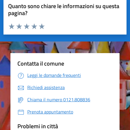
Quanto sono chiare le informazioni su questa
pagina?
Valuta da 1 a 5 stelle la pagina
Valuta 1 stelle su 5
Valuta 2 stelle su 5
Valuta 3 stelle su 5
Valuta 4 stelle su 5
Valuta 5 stelle su 5
Contatta il comune
Leggi le domande frequenti
Richiedi assistenza
Chiama il numero 0121.808836
Prenota appuntamento
Problemi in città