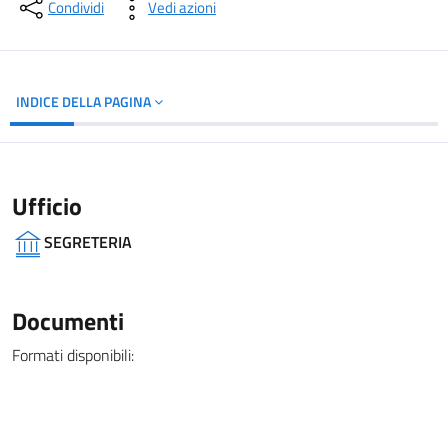
Dettagli del documento
Condividi
Vedi azioni
INDICE DELLA PAGINA
Ufficio
SEGRETERIA
Documenti
Formati disponibili: