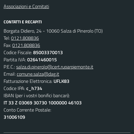
Associazioni e Comitati
CONTATTI E RECAPITI
Borgata Didiero, 24 - 10060 Salza di Pinerolo (TO)
Tel:
0121.808836
Fax:
0121.808836
Codice Fiscale:
85003370013
Partita IVA:
02641460015
P.E.C.:
salza.di.pinerolo@cert.ruparpiemonte.it
Email:
comune.salza@dag.it
Fatturazione Elettronica:
UFLK83
Codice IPA:
c_h734
IBAN (per i vostri bonifici bancari):
IT 33 Z 03069 30730 1000000 46103
Conto Corrente Postale:
31006109