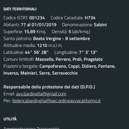
DATI TERRITORIALI
Codice ISTAT:
001234
Codice Catastale:
H734
Abitanti:
77 al 01/01/2019
Denominazione:
Salzini
Superficie:
15,89
Kmq. Densità:
5
(ab/kmq.)
Santo patrono:
Beata Vergine - 8 settembre
Altitudine media:
1210
m.s.l.m.
Latitudine:
44° 56' 28''
Longitudine:
7° 3' 13''
Comuni limitrofi:
Massello, Perrero, Prali, Pragelato
Frazioni e borgate:
Campoforano, Coppi, Didiero, Fontane,
Inverso, Meinieri, Serre, Serrevecchio
Responsabile della protezione dei dati (D.P.O.)
Email:
avv.bardinella@gmail.com
Pec:
federicabardinella@pec.ordineavvocatitorino.it
UTILITÀ
Amministrazione Trasparente