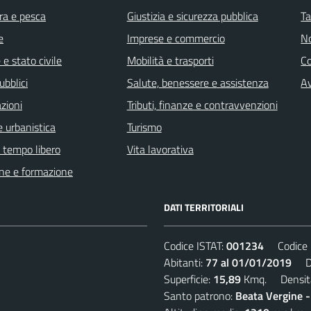
ra e pesca
Giustizia e sicurezza pubblica
Ta
e
Imprese e commercio
No
e stato civile
Mobilità e trasporti
C
ubblici
Salute, benessere e assistenza
Av
zioni
Tributi, finanze e contravvenzioni
 urbanistica
Turismo
e tempo libero
Vita lavorativa
ne e formazione
DATI TERRITORIALI
Codice ISTAT:
001234
Codice C
Abitanti:
77 al 01/01/2019
Den
Superficie:
15,89
Kmq. Densit
Santo patrono:
Beata Vergine 