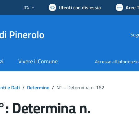
Utenti con dislessia
Aree 
ITA
Lingua attiva:
di Pinerolo
Segu
zi
Vivere il Comune
Accesso all'informazi
ti e Dati
/
Determine
/
N° - Determina n. 162
: Determina n.