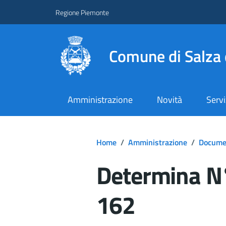
Regione Piemonte
Comune di Salza 
Amministrazione
Novità
Servi
Home
/
Amministrazione
/
Documen
Determina N°
162