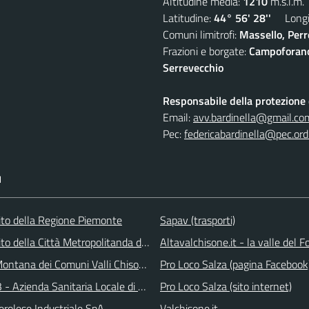
Altitudine media:
1210
m.s.l.m.
Latitudine:
44° 56' 28''
Longit
Comuni limitrofi:
Massello, Perre
Frazioni e borgate:
Campoforano,
Serrevecchio
Responsabile della protezione d
Email:
avv.bardinella@gmail.co
Pec:
federicabardinella@pec.ordi
I
 sito della Regione Piemonte
Sapav (trasporti)
 sito della Città Metropolitanda di Torino
Altavalchisone.it - la valle del F
ontana dei Comuni Valli Chisone e Germanasca
Pro Loco Salza (pagina Facebook
 - Azienda Sanitaria Locale di Collegno e Pinerolo
Pro Loco Salza (sito internet)
erolese Industriale SpA
Valchisone.it