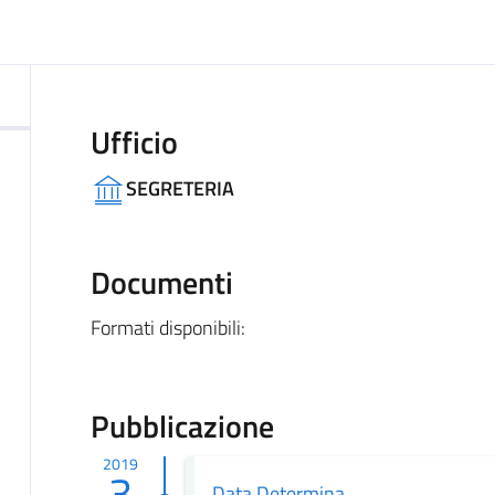
ocumento
Ufficio
SEGRETERIA
Documenti
Formati disponibili:
Pubblicazione
2019
3
Data Determina