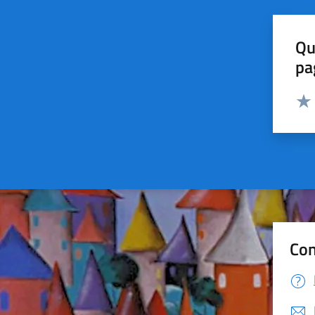
Qu
pa
Valut
Valu
Con