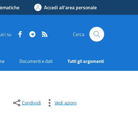
Tematiche
Accedi all'area personale
Facebook
Telegram
RSS
ici su
Cerca
one
Documenti e dati
Tutti gli argomenti
Condividi
Vedi azioni