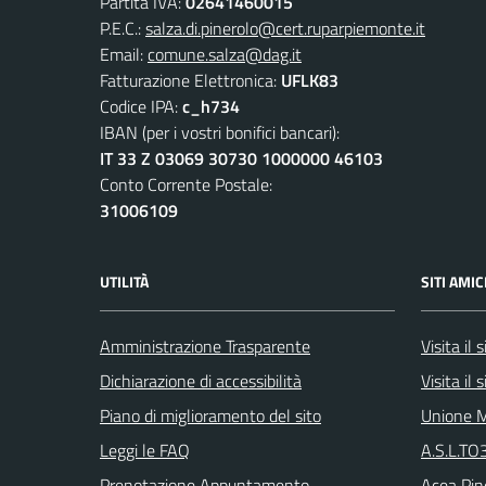
Partita IVA:
02641460015
P.E.C.:
salza.di.pinerolo@cert.ruparpiemonte.it
Email:
comune.salza@dag.it
Fatturazione Elettronica:
UFLK83
Codice IPA:
c_h734
IBAN (per i vostri bonifici bancari):
IT 33 Z 03069 30730 1000000 46103
Conto Corrente Postale:
31006109
UTILITÀ
SITI AMIC
Amministrazione Trasparente
Visita il
Dichiarazione di accessibilità
Visita il
Piano di miglioramento del sito
Unione M
Leggi le FAQ
A.S.L.TO3
Prenotazione Appuntamento
Acea Pin