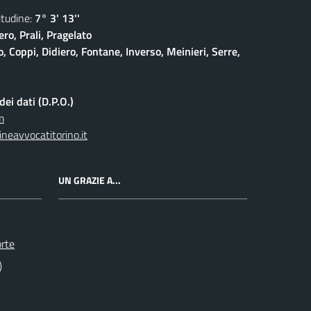
udine:
7° 3' 13''
ro, Prali, Pragelato
 Coppi, Didiero, Fontane, Inverso, Meinieri, Serre,
ei dati (D.P.O.)
m
neavvocatitorino.it
UN GRAZIE A...
orte
)