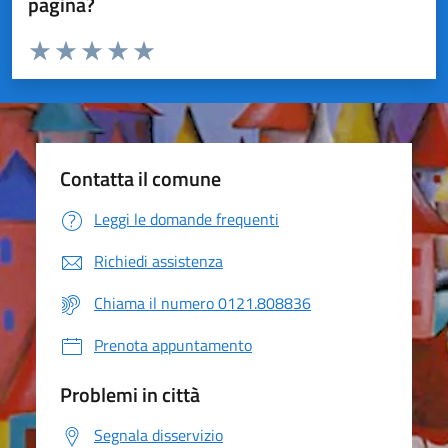
pagina?
Valuta da 1 a 5 stelle la pagina
Valuta 1 stelle su 5
Valuta 2 stelle su 5
Valuta 3 stelle su 5
Valuta 4 stelle su 5
Valuta 5 stelle su 5
Contatta il comune
Leggi le domande frequenti
Richiedi assistenza
Chiama il numero 0121.808836
Prenota appuntamento
Problemi in città
Segnala disservizio