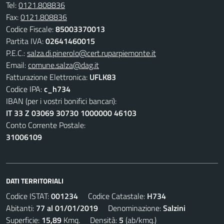
Tel:
0121.808836
Fax:
0121.808836
Codice Fiscale:
85003370013
Partita IVA:
02641460015
P.E.C.:
salza.di.pinerolo@cert.ruparpiemonte.it
Email:
comune.salza@dag.it
Fatturazione Elettronica:
UFLK83
Codice IPA:
c_h734
IBAN (per i vostri bonifici bancari):
IT 33 Z 03069 30730 1000000 46103
Conto Corrente Postale:
31006109
DATI TERRITORIALI
Codice ISTAT:
001234
Codice Catastale:
H734
Abitanti:
77 al 01/01/2019
Denominazione:
Salzini
Superficie:
15,89
Kmq. Densità:
5
(ab/kmq.)