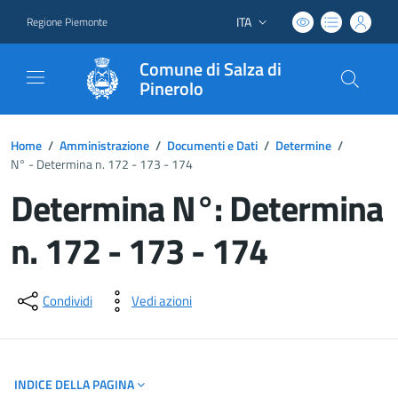
ITA
Regione Piemonte
Lingua attiva:
Comune di Salza di
Pinerolo
Home
/
Amministrazione
/
Documenti e Dati
/
Determine
/
N° - Determina n. 172 - 173 - 174
Determina N°: Determina
n. 172 - 173 - 174
Dettagli del documento
Condividi
Vedi azioni
INDICE DELLA PAGINA