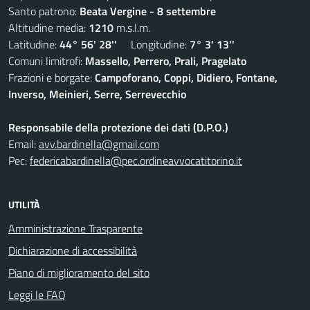
Santo patrono:
Beata Vergine - 8 settembre
Altitudine media:
1210
m.s.l.m.
Latitudine:
44° 56' 28''
Longitudine:
7° 3' 13''
Comuni limitrofi:
Massello, Perrero, Prali, Pragelato
Frazioni e borgate:
Campoforano, Coppi, Didiero, Fontane,
Inverso, Meinieri, Serre, Serrevecchio
Responsabile della protezione dei dati (D.P.O.)
Email:
avv.bardinella@gmail.com
Pec:
federicabardinella@pec.ordineavvocatitorino.it
UTILITÀ
Amministrazione Trasparente
Dichiarazione di accessibilità
Piano di miglioramento del sito
Leggi le FAQ