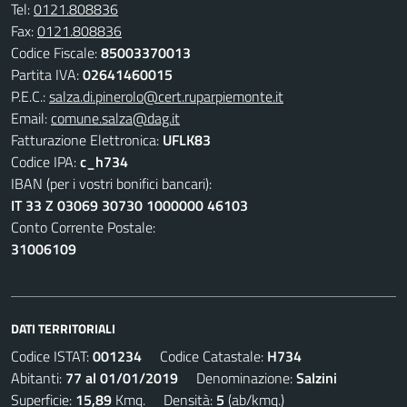
Tel:
0121.808836
Fax:
0121.808836
Codice Fiscale:
85003370013
Partita IVA:
02641460015
P.E.C.:
salza.di.pinerolo@cert.ruparpiemonte.it
Email:
comune.salza@dag.it
Fatturazione Elettronica:
UFLK83
Codice IPA:
c_h734
IBAN (per i vostri bonifici bancari):
IT 33 Z 03069 30730 1000000 46103
Conto Corrente Postale:
31006109
DATI TERRITORIALI
Codice ISTAT:
001234
Codice Catastale:
H734
Abitanti:
77 al 01/01/2019
Denominazione:
Salzini
Superficie:
15,89
Kmq. Densità:
5
(ab/kmq.)