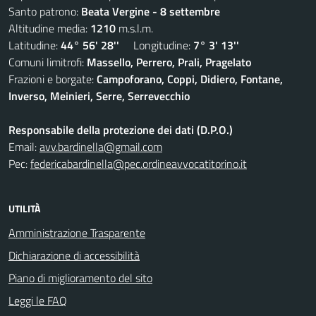
Santo patrono:
Beata Vergine - 8 settembre
Altitudine media:
1210
m.s.l.m.
Latitudine:
44° 56' 28''
Longitudine:
7° 3' 13''
Comuni limitrofi:
Massello, Perrero, Prali, Pragelato
Frazioni e borgate:
Campoforano, Coppi, Didiero, Fontane,
Inverso, Meinieri, Serre, Serrevecchio
Responsabile della protezione dei dati (D.P.O.)
Email:
avv.bardinella@gmail.com
Pec:
federicabardinella@pec.ordineavvocatitorino.it
UTILITÀ
Amministrazione Trasparente
Dichiarazione di accessibilità
Piano di miglioramento del sito
Leggi le FAQ