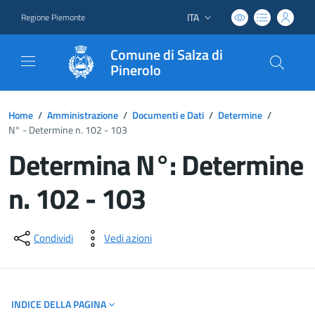
ITA
Regione Piemonte
Lingua attiva:
Comune di Salza di
Pinerolo
Home
/
Amministrazione
/
Documenti e Dati
/
Determine
/
N° - Determine n. 102 - 103
Determina N°: Determine
n. 102 - 103
Dettagli del documento
Condividi
Vedi azioni
INDICE DELLA PAGINA