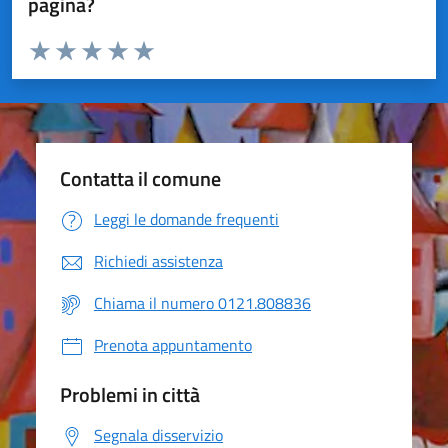
pagina?
Valuta da 1 a 5 stelle la pagina
Valuta 1 stelle su 5
Valuta 2 stelle su 5
Valuta 3 stelle su 5
Valuta 4 stelle su 5
Valuta 5 stelle su 5
Contatta il comune
Leggi le domande frequenti
Richiedi assistenza
Chiama il numero 0121.808836
Prenota appuntamento
Problemi in città
Segnala disservizio