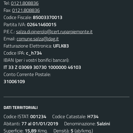
Tel:
0121.808836
Fax:
0121.808836
Codice Fiscale:
85003370013
Partita IVA:
02641460015
P.E.C.:
salza.di.pinerolo@cert.ruparpiemonte.it
Email:
comune.salza@dag.it
Fatturazione Elettronica:
UFLK83
Codice IPA:
c_h734
IBAN (per i vostri bonifici bancari):
IT 33 Z 03069 30730 1000000 46103
Conto Corrente Postale:
31006109
DATI TERRITORIALI
Codice ISTAT:
001234
Codice Catastale:
H734
Abitanti:
77 al 01/01/2019
Denominazione:
Salzini
Superficie:
15,89
Kmq. Densità:
5
(ab/kmq.)