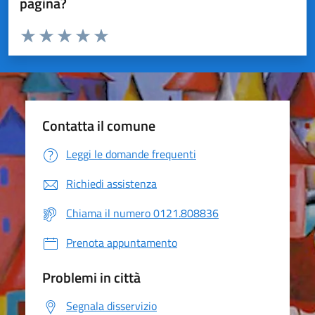
pagina?
Valuta da 1 a 5 stelle la pagina
Valuta 1 stelle su 5
Valuta 2 stelle su 5
Valuta 3 stelle su 5
Valuta 4 stelle su 5
Valuta 5 stelle su 5
Contatta il comune
Leggi le domande frequenti
Richiedi assistenza
Chiama il numero 0121.808836
Prenota appuntamento
Problemi in città
Segnala disservizio