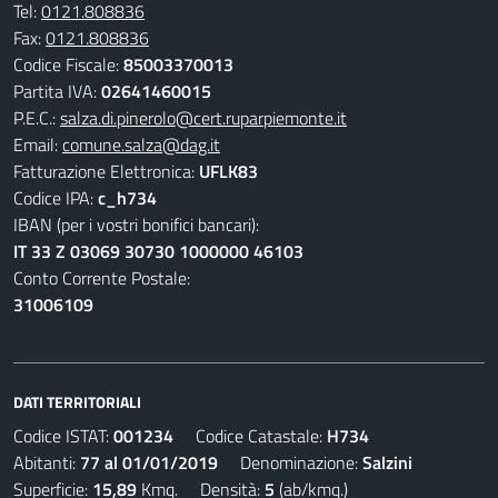
Tel:
0121.808836
Fax:
0121.808836
Codice Fiscale:
85003370013
Partita IVA:
02641460015
P.E.C.:
salza.di.pinerolo@cert.ruparpiemonte.it
Email:
comune.salza@dag.it
Fatturazione Elettronica:
UFLK83
Codice IPA:
c_h734
IBAN (per i vostri bonifici bancari):
IT 33 Z 03069 30730 1000000 46103
Conto Corrente Postale:
31006109
DATI TERRITORIALI
Codice ISTAT:
001234
Codice Catastale:
H734
Abitanti:
77 al 01/01/2019
Denominazione:
Salzini
Superficie:
15,89
Kmq. Densità:
5
(ab/kmq.)