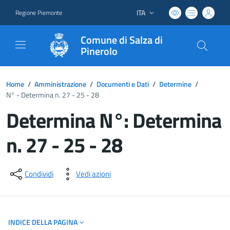
ITA
Regione Piemonte
Lingua attiva:
Comune di Salza di
Pinerolo
Home
/
Amministrazione
/
Documenti e Dati
/
Determine
/
N° - Determina n. 27 - 25 - 28
Determina N°: Determina
n. 27 - 25 - 28
Dettagli del documento
Condividi
Vedi azioni
INDICE DELLA PAGINA