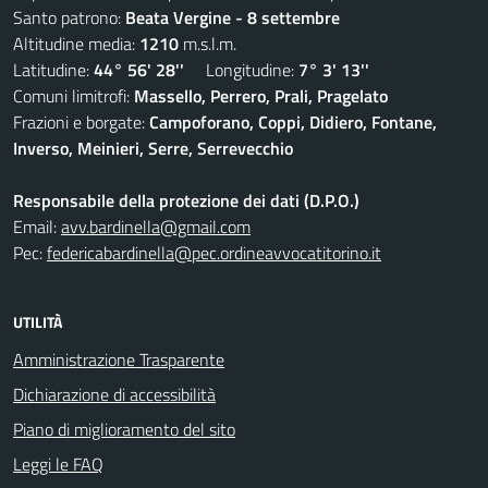
Santo patrono:
Beata Vergine - 8 settembre
Altitudine media:
1210
m.s.l.m.
Latitudine:
44° 56' 28''
Longitudine:
7° 3' 13''
Comuni limitrofi:
Massello, Perrero, Prali, Pragelato
Frazioni e borgate:
Campoforano, Coppi, Didiero, Fontane,
Inverso, Meinieri, Serre, Serrevecchio
Responsabile della protezione dei dati (D.P.O.)
Email:
avv.bardinella@gmail.com
Pec:
federicabardinella@pec.ordineavvocatitorino.it
UTILITÀ
Amministrazione Trasparente
Dichiarazione di accessibilità
Piano di miglioramento del sito
Leggi le FAQ